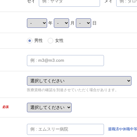
セイ
メイ
年
月
日
男性
女性
医療資格の確認を別途させていただく場合があります。
県
必須
退職済や休職中