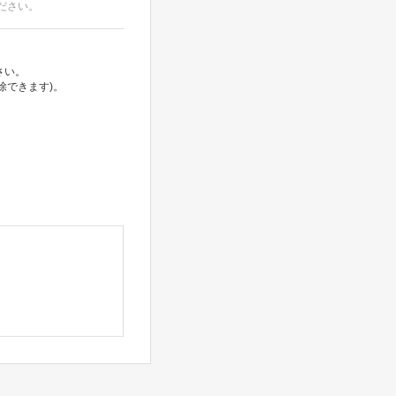
ださい。
さい。
除できます)。