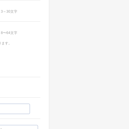
3～30文字
8〜64文字
ります。