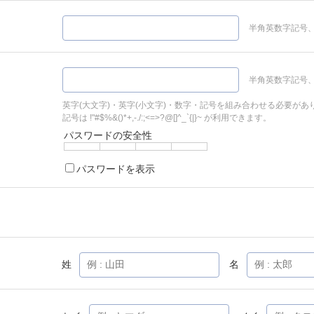
半角英数字記号、
半角英数字記号、
英字(大文字)・英字(小文字)・数字・記号を組み合わせる必要があ
記号は !"#$%&()*+,-./:;<=>?@[]^_`{|}~ が利用できます。
パスワードの安全性
パスワードを表示
姓
名