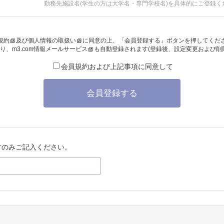
勤務先施設名(学生の方は大学名・専門学校名)を具体的にご登録く
規約
及び
個人情報の取扱い
に同意の上、「会員登録する」ボタンを押してくだ
り、
m3.com情報メールサービス
も自動登録されます(登録後、設定変更および削
会員規約および上記事項に同意して
会員登録する
方のみご記入ください。