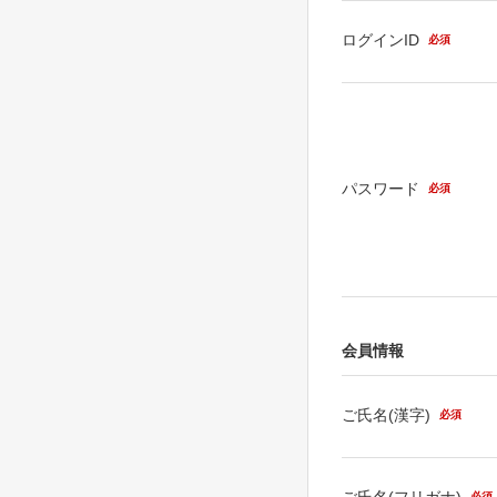
ログインID
必須
パスワード
必須
会員情報
ご氏名(漢字)
必須
ご氏名(フリガナ)
必須