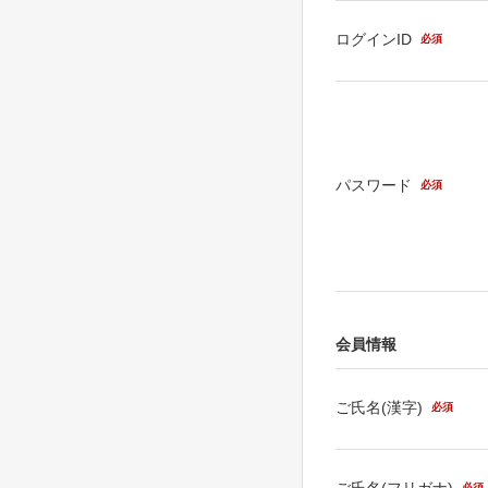
ログインID
必須
パスワード
必須
会員情報
ご氏名(漢字)
必須
ご氏名(フリガナ)
必須