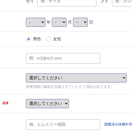
セイ
メイ
年
月
日
男性
女性
医療資格の確認を別途させていただく場合があります。
県
必須
退職済や休職中