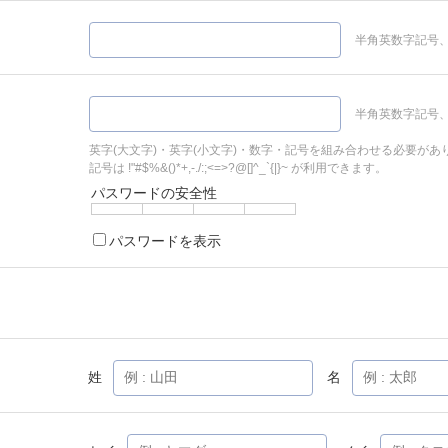
半角英数字記号、
半角英数字記号、
英字(大文字)・英字(小文字)・数字・記号を組み合わせる必要があ
記号は !"#$%&()*+,-./:;<=>?@[]^_`{|}~ が利用できます。
パスワードの安全性
パスワードを表示
姓
名