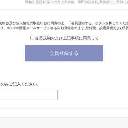
勤務先施設名(学生の方は大学名・専門学校名)を具体的にご登録く
規約
及び
個人情報の取扱い
に同意の上、「会員登録する」ボタンを押してくだ
り、
m3.com情報メールサービス
も自動登録されます(登録後、設定変更および削
会員規約および上記事項に同意して
会員登録する
方のみご記入ください。