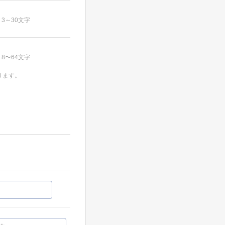
3～30文字
8〜64文字
ります。