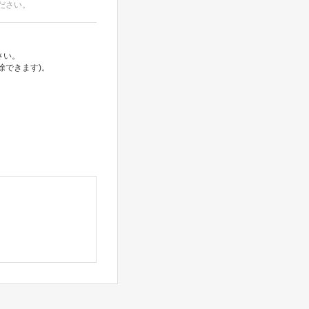
ださい。
さい。
除できます)。