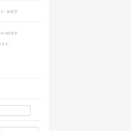
3～30文字
8〜64文字
ります。