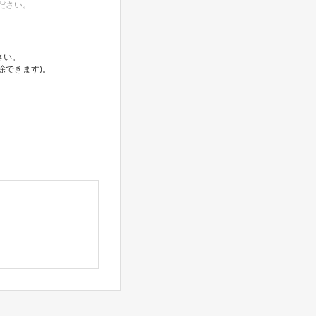
ださい。
さい。
除できます)。