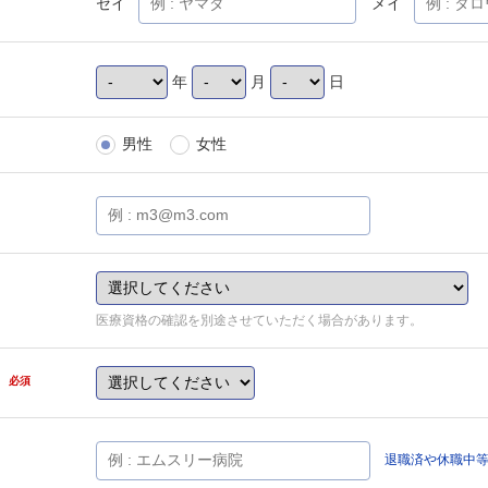
セイ
メイ
年
月
日
男性
女性
医療資格の確認を別途させていただく場合があります。
県
必須
退職済や休職中