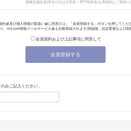
勤務先施設名(学生の方は大学名・専門学校名)を具体的にご登録く
規約
及び
個人情報の取扱い
に同意の上、「会員登録する」ボタンを押してくだ
り、
m3.com情報メールサービス
も自動登録されます(登録後、設定変更および削
会員規約および上記事項に同意して
会員登録する
方のみご記入ください。