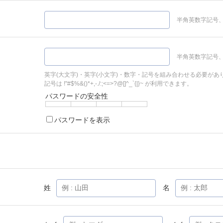
半角英数字記号、
半角英数字記号、
英字(大文字)・英字(小文字)・数字・記号を組み合わせる必要があ
記号は !"#$%&()*+,-./:;<=>?@[]^_`{|}~ が利用できます。
パスワードの安全性
パスワードを表示
姓
名