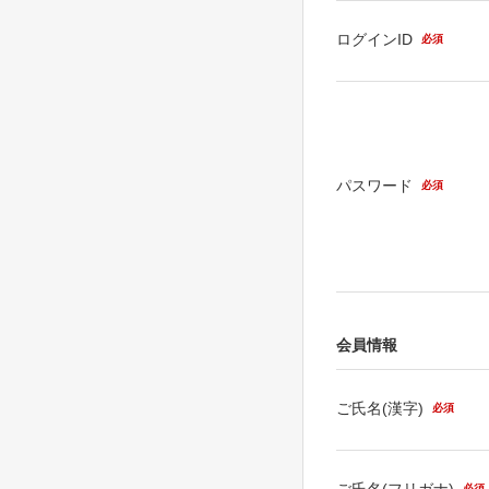
ログインID
必須
パスワード
必須
会員情報
ご氏名(漢字)
必須
ご氏名(フリガナ)
必須