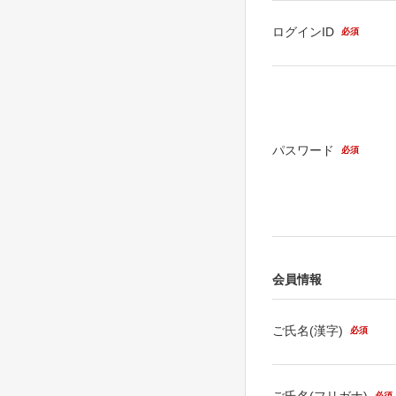
ログインID
必須
パスワード
必須
会員情報
ご氏名(漢字)
必須
ご氏名(フリガナ)
必須