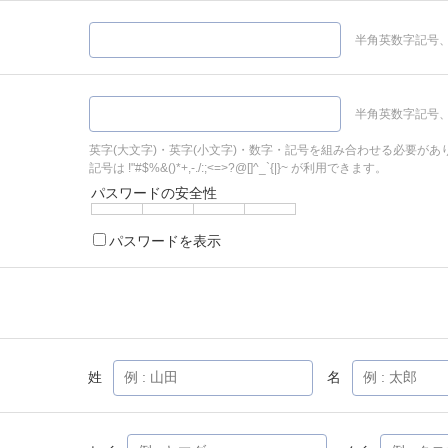
半角英数字記号、
半角英数字記号、
英字(大文字)・英字(小文字)・数字・記号を組み合わせる必要があ
記号は !"#$%&()*+,-./:;<=>?@[]^_`{|}~ が利用できます。
パスワードの安全性
パスワードを表示
姓
名