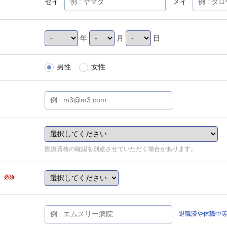
セイ
メイ
年
月
日
男性
女性
医療資格の確認を別途させていただく場合があります。
県
必須
退職済や休職中