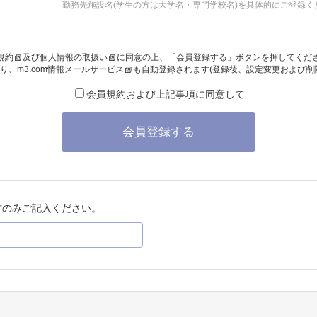
勤務先施設名(学生の方は大学名・専門学校名)を具体的にご登録く
規約
及び
個人情報の取扱い
に同意の上、「会員登録する」ボタンを押してくだ
り、
m3.com情報メールサービス
も自動登録されます(登録後、設定変更および削
会員規約および上記事項に同意して
会員登録する
方のみご記入ください。