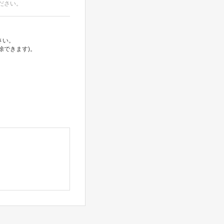
ださい。
さい。
除できます)。