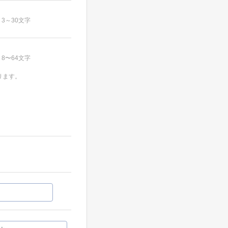
3～30文字
8〜64文字
ります。