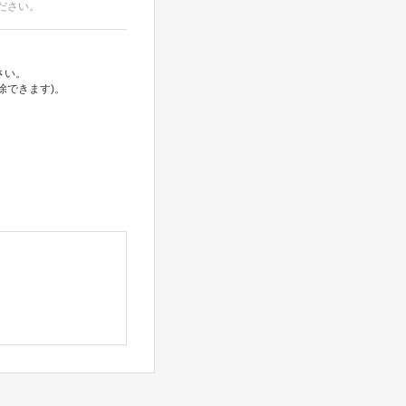
ださい。
さい。
除できます)。