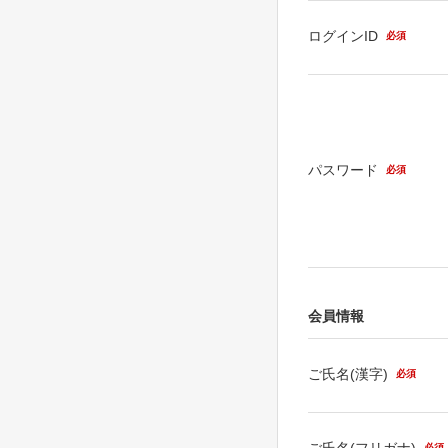
ログインID
必須
パスワード
必須
会員情報
ご氏名(漢字)
必須
ご氏名(フリガナ)
必須