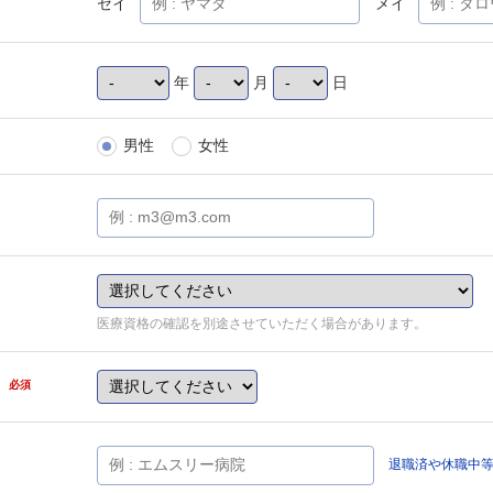
セイ
メイ
年
月
日
男性
女性
医療資格の確認を別途させていただく場合があります。
県
必須
退職済や休職中