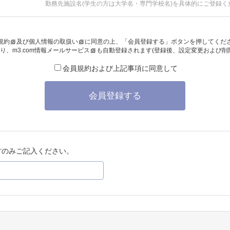
勤務先施設名(学生の方は大学名・専門学校名)を具体的にご登録く
規約
及び
個人情報の取扱い
に同意の上、「会員登録する」ボタンを押してくだ
り、
m3.com情報メールサービス
も自動登録されます(登録後、設定変更および削
会員規約および上記事項に同意して
会員登録する
方のみご記入ください。