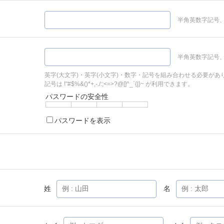
半角英数字記号、
半角英数字記号、
英字(大文字)・英字(小文字)・数字・記号を組み合わせる必要があ
記号は !"#$%&()*+,-./:;<=>?@[]^_`{|}~ が利用できます。
パスワードの安全性
パスワードを表示
姓
名