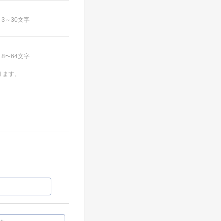
3～30文字
8〜64文字
ります。