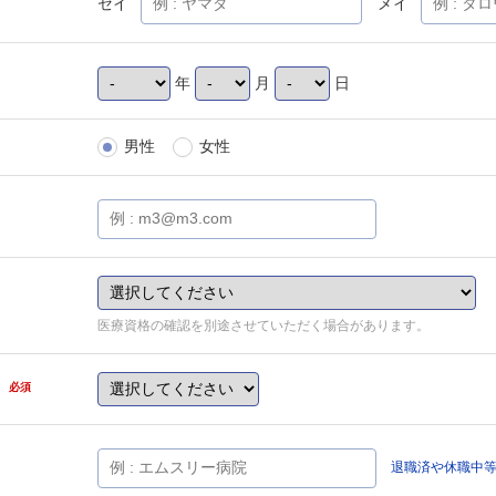
セイ
メイ
年
月
日
男性
女性
医療資格の確認を別途させていただく場合があります。
県
必須
退職済や休職中