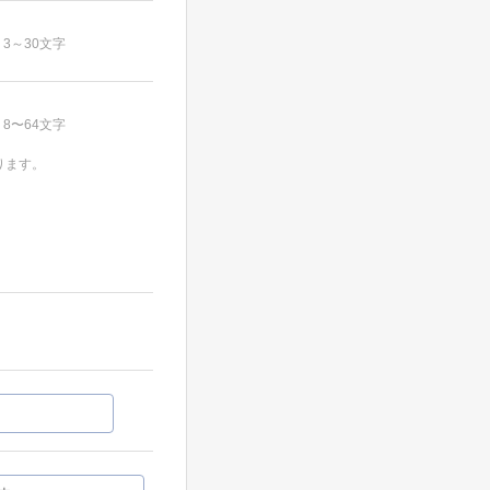
3～30文字
8〜64文字
ります。