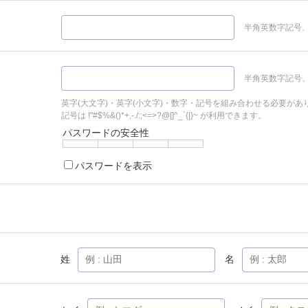
半角英数字記号、
半角英数字記号、
英字(大文字)・英字(小文字)・数字・記号を組み合わせる必要があ
記号は !"#$%&()*+,-./:;<=>?@[]^_`{|}~ が利用できます。
パスワードの安全性
パスワードを表示
姓
名