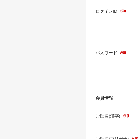
ログインID
必須
パスワード
必須
会員情報
ご氏名(漢字)
必須
ご氏名(フリガナ)
必須