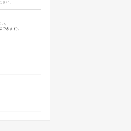
ださい。
さい。
除できます)。