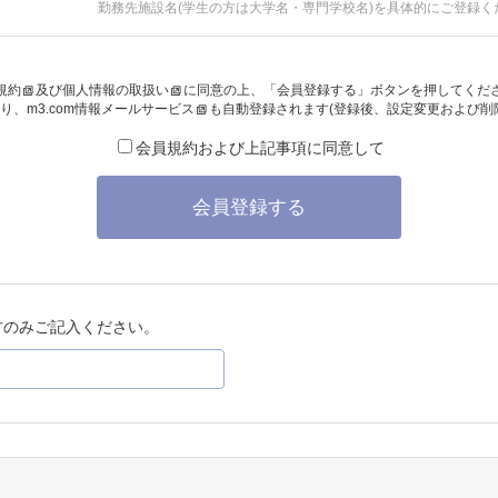
勤務先施設名(学生の方は大学名・専門学校名)を具体的にご登録く
規約
及び
個人情報の取扱い
に同意の上、「会員登録する」ボタンを押してくだ
り、
m3.com情報メールサービス
も自動登録されます(登録後、設定変更および削
会員規約および上記事項に同意して
会員登録する
方のみご記入ください。