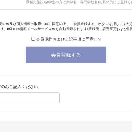
勤務先施設名(学生の方は大学名・専門学校名)を具体的にご登録く
規約
及び
個人情報の取扱い
に同意の上、「会員登録する」ボタンを押してくだ
り、
m3.com情報メールサービス
も自動登録されます(登録後、設定変更および削
会員規約および上記事項に同意して
会員登録する
方のみご記入ください。