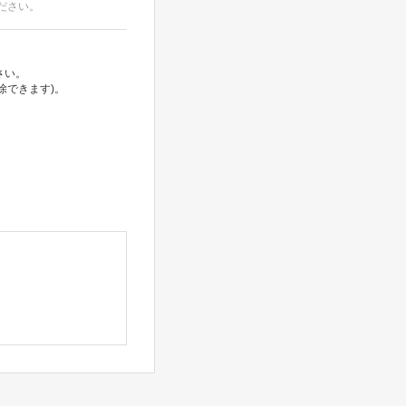
ださい。
さい。
除できます)。