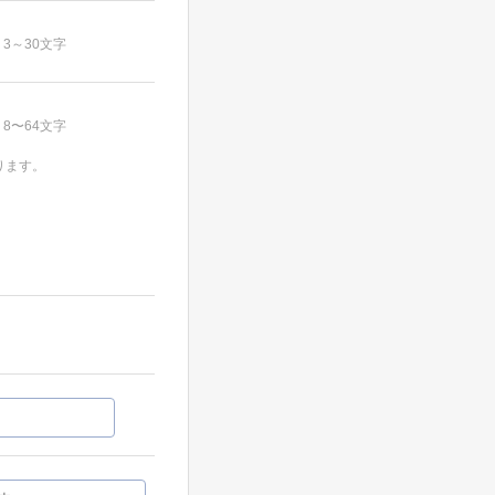
3～30文字
8〜64文字
ります。