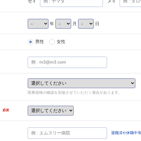
セイ
メイ
年
月
日
男性
女性
医療資格の確認を別途させていただく場合があります。
県
必須
退職済や休職中