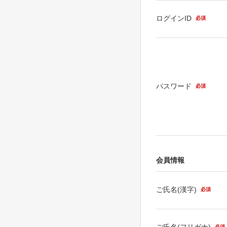
ログインID
必須
パスワード
必須
会員情報
ご氏名(漢字)
必須
ご氏名(フリガナ)
必須