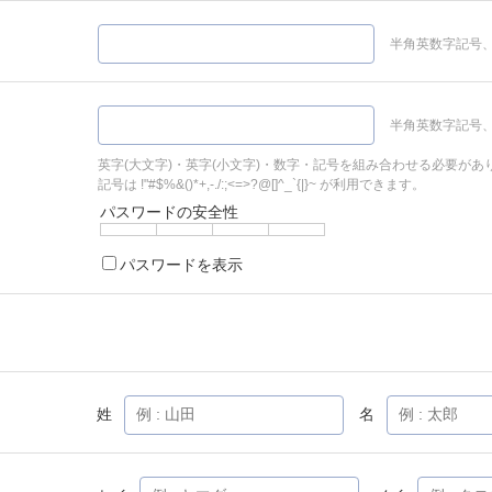
半角英数字記号、
半角英数字記号、
英字(大文字)・英字(小文字)・数字・記号を組み合わせる必要があ
記号は !"#$%&()*+,-./:;<=>?@[]^_`{|}~ が利用できます。
パスワードの安全性
パスワードを表示
姓
名