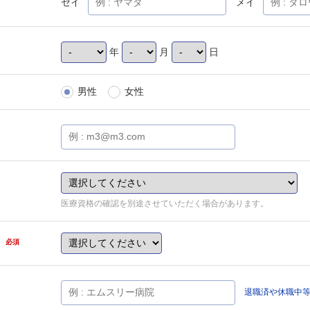
セイ
メイ
年
月
日
男性
女性
医療資格の確認を別途させていただく場合があります。
県
必須
退職済や休職中