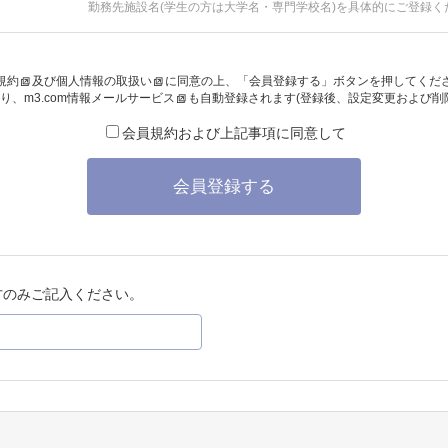
勤務先施設名(学生の方は大学名・専門学校名)を具体的にご登録く
規約
及び
個人情報の取扱い
に同意の上、「会員登録する」ボタンを押してくだ
り、
m3.com情報メールサービス
も自動登録されます(登録後、設定変更および削
会員規約および上記事項に同意して
会員登録する
方のみご記入ください。