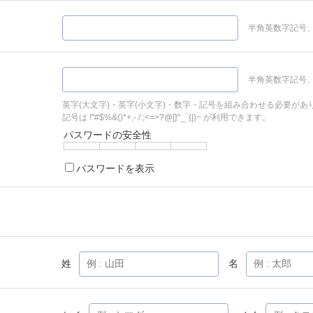
半角英数字記号、
半角英数字記号、
英字(大文字)・英字(小文字)・数字・記号を組み合わせる必要があ
記号は !"#$%&()*+,-./:;<=>?@[]^_`{|}~ が利用できます。
パスワードの安全性
パスワードを表示
姓
名