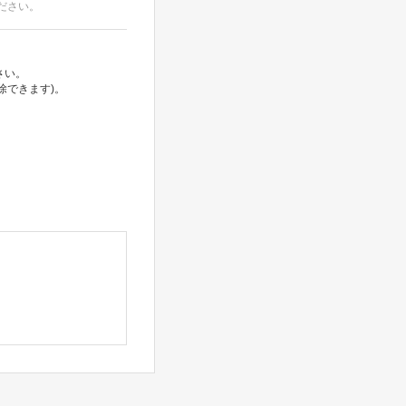
ださい。
さい。
除できます)。