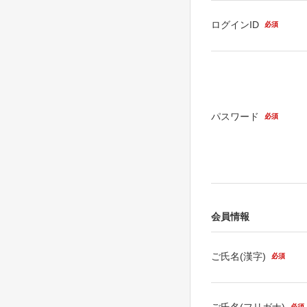
ログインID
必須
パスワード
必須
会員情報
ご氏名(漢字)
必須
ご氏名(フリガナ)
必須