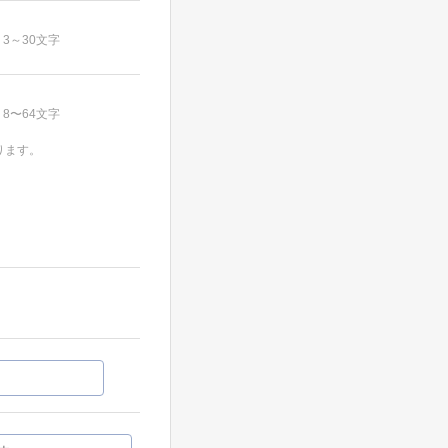
3～30文字
8〜64文字
ります。