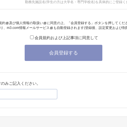
勤務先施設名(学生の方は大学名・専門学校名)を具体的にご登録く
規約
及び
個人情報の取扱い
に同意の上、「会員登録する」ボタンを押してくだ
り、
m3.com情報メールサービス
も自動登録されます(登録後、設定変更および削
会員規約および上記事項に同意して
会員登録する
方のみご記入ください。