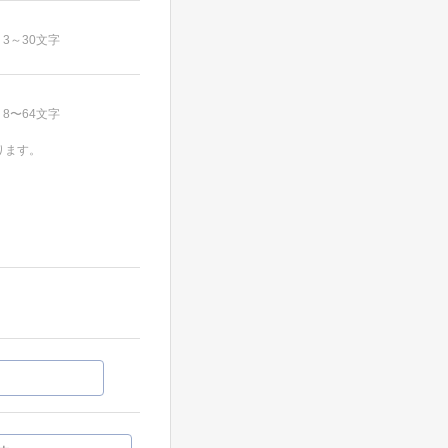
3～30文字
8〜64文字
ります。