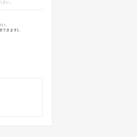
ださい。
さい。
除できます)。