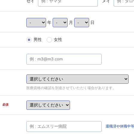
セイ
メイ
年
月
日
男性
女性
医療資格の確認を別途させていただく場合があります。
県
必須
退職済や休職中