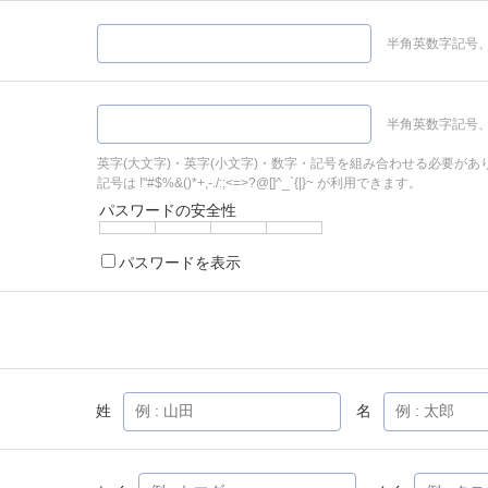
半角英数字記号、
半角英数字記号、
英字(大文字)・英字(小文字)・数字・記号を組み合わせる必要があ
記号は !"#$%&()*+,-./:;<=>?@[]^_`{|}~ が利用できます。
パスワードの安全性
パスワードを表示
姓
名