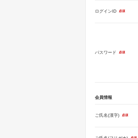
ログインID
必須
パスワード
必須
会員情報
ご氏名(漢字)
必須
ご氏名(フリガナ)
必須