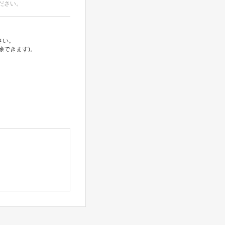
ださい。
さい。
除できます)。