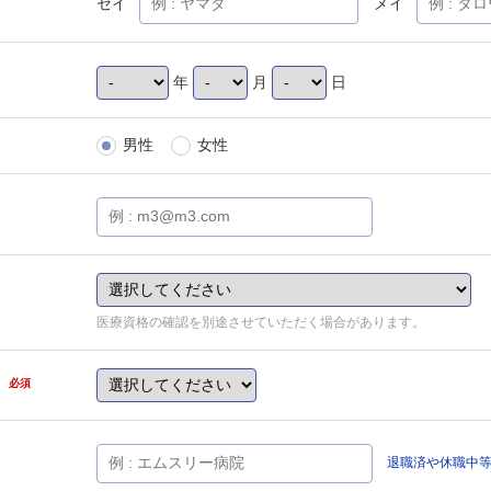
セイ
メイ
年
月
日
男性
女性
医療資格の確認を別途させていただく場合があります。
県
必須
退職済や休職中