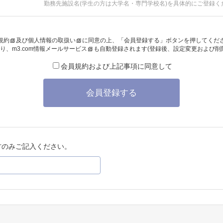
勤務先施設名(学生の方は大学名・専門学校名)を具体的にご登録く
規約
及び
個人情報の取扱い
に同意の上、「会員登録する」ボタンを押してくだ
り、
m3.com情報メールサービス
も自動登録されます(登録後、設定変更および削
会員規約および上記事項に同意して
会員登録する
方のみご記入ください。