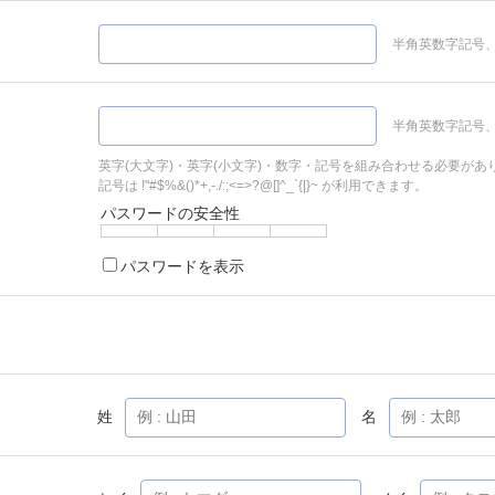
半角英数字記号、
半角英数字記号、
英字(大文字)・英字(小文字)・数字・記号を組み合わせる必要があ
記号は !"#$%&()*+,-./:;<=>?@[]^_`{|}~ が利用できます。
パスワードの安全性
パスワードを表示
姓
名