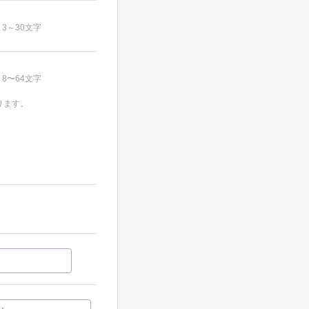
3～30文字
8〜64文字
ります。