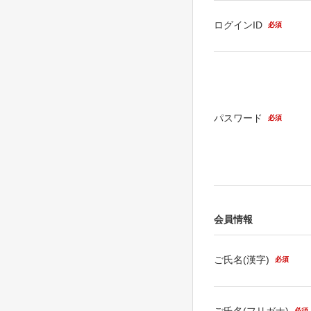
ログインID
必須
パスワード
必須
会員情報
ご氏名(漢字)
必須
ご氏名(フリガナ)
必須