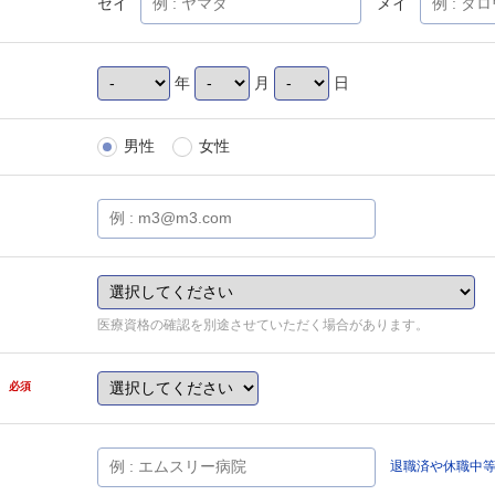
セイ
メイ
年
月
日
男性
女性
医療資格の確認を別途させていただく場合があります。
県
必須
退職済や休職中