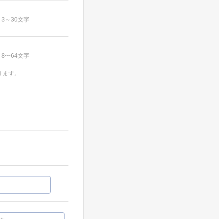
3～30文字
8〜64文字
ります。