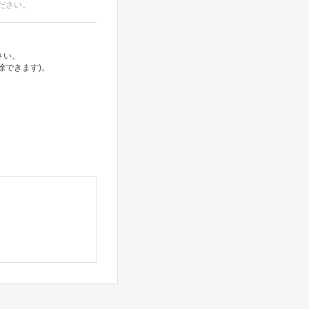
ださい。
さい。
除できます)。