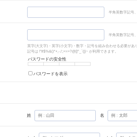
半角英数字記号、
半角英数字記号、
英字(大文字)・英字(小文字)・数字・記号を組み合わせる必要があ
記号は !"#$%&()*+,-./:;<=>?@[]^_`{|}~ が利用できます。
パスワードの安全性
パスワードを表示
姓
名