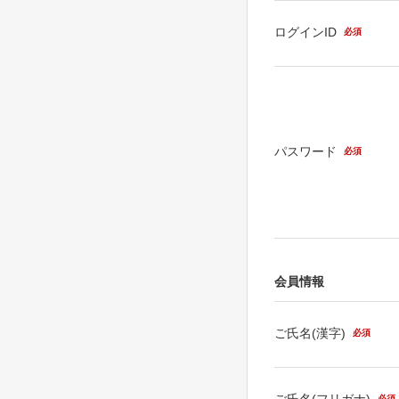
ログインID
必須
パスワード
必須
会員情報
ご氏名(漢字)
必須
ご氏名(フリガナ)
必須