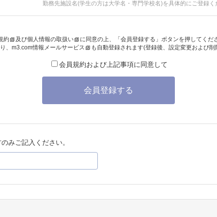
勤務先施設名(学生の方は大学名・専門学校名)を具体的にご登録く
規約
及び
個人情報の取扱い
に同意の上、「会員登録する」ボタンを押してくだ
り、
m3.com情報メールサービス
も自動登録されます(登録後、設定変更および削
会員規約および上記事項に同意して
会員登録する
方のみご記入ください。