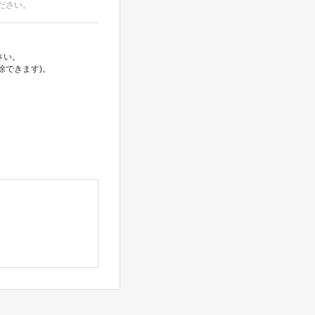
ださい。
さい。
除できます)。