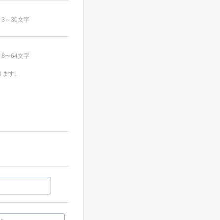
3～30文字
8〜64文字
ります。