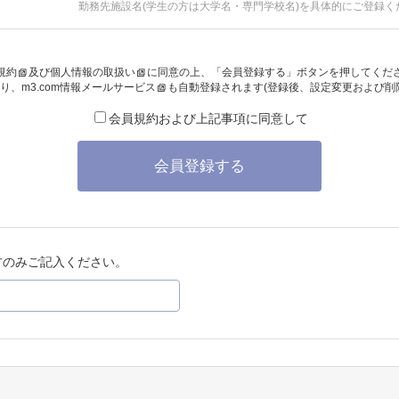
勤務先施設名(学生の方は大学名・専門学校名)を具体的にご登録く
規約
及び
個人情報の取扱い
に同意の上、「会員登録する」ボタンを押してくだ
り、
m3.com情報メールサービス
も自動登録されます(登録後、設定変更および削
会員規約および上記事項に同意して
会員登録する
方のみご記入ください。