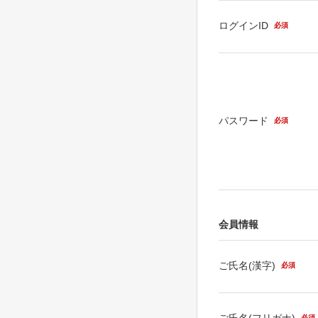
ログインID
必須
パスワード
必須
会員情報
ご氏名(漢字)
必須
ご氏名(フリガナ)
必須