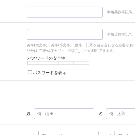
半角英数字記号、
半角英数字記号、
英字(大文字)・英字(小文字)・数字・記号を組み合わせる必要があ
記号は !"#$%&()*+,-./:;<=>?@[]^_`{|}~ が利用できます。
パスワードの安全性
パスワードを表示
姓
名