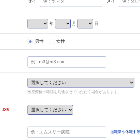
セイ
メイ
年
月
日
男性
女性
医療資格の確認を別途させていただく場合があります。
県
必須
退職済や休職中