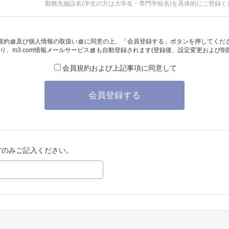
勤務先施設名(学生の方は大学名・専門学校名)を具体的にご登録く
規約
及び
個人情報の取扱い
に同意の上、「会員登録する」ボタンを押してくだ
り、
m3.com情報メールサービス
も自動登録されます(登録後、設定変更および削
会員規約および上記事項に同意して
会員登録する
方のみご記入ください。