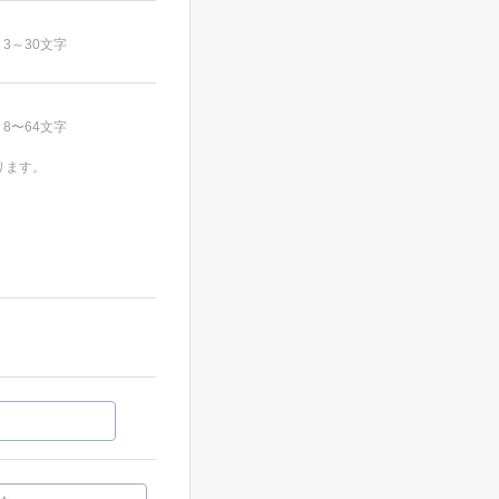
3～30文字
8〜64文字
ります。