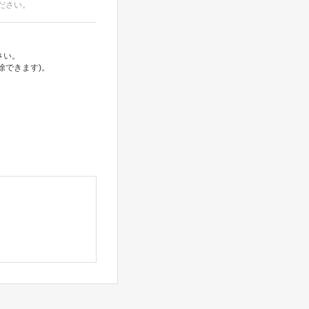
ださい。
さい。
除できます)。