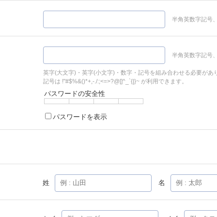
半角英数字記号、
半角英数字記号、
英字(大文字)・英字(小文字)・数字・記号を組み合わせる必要があ
記号は !"#$%&()*+,-./:;<=>?@[]^_`{|}~ が利用できます。
パスワードの安全性
パスワードを表示
姓
名