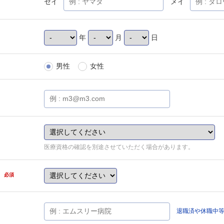
セイ
メイ
年
月
日
男性
女性
医療資格の確認を別途させていただく場合があります。
県
必須
退職済や休職中