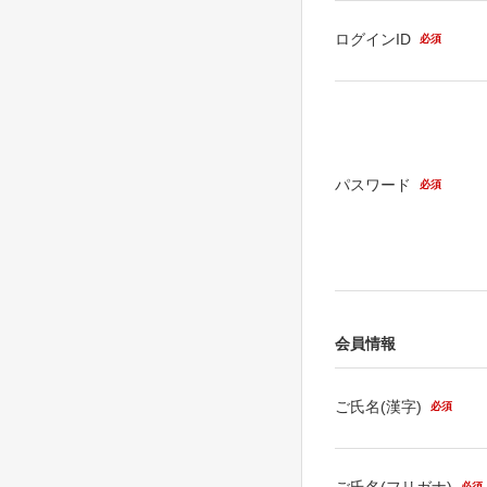
ログインID
必須
パスワード
必須
会員情報
ご氏名(漢字)
必須
ご氏名(フリガナ)
必須