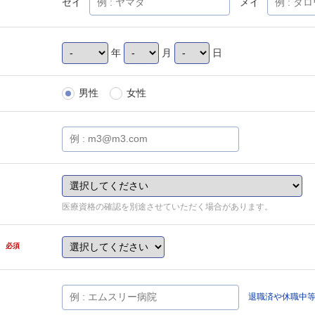
セイ
メイ
年
月
日
男性
女性
医療資格の確認を別途させていただく場合があります。
県
必須
退職済や休職中