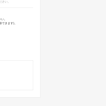
ださい。
さい。
除できます)。