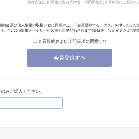
勤務先施設名(学生の方は大学名・専門学校名)を具体的にご登録く
規約
及び
個人情報の取扱い
に同意の上、「会員登録する」ボタンを押してくだ
り、
m3.com情報メールサービス
も自動登録されます(登録後、設定変更および削
会員規約および上記事項に同意して
会員登録する
方のみご記入ください。