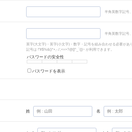
半角英数字記号、
半角英数字記号、
英字(大文字)・英字(小文字)・数字・記号を組み合わせる必要があ
記号は !"#$%&()*+,-./:;<=>?@[]^_`{|}~ が利用できます。
パスワードの安全性
パスワードを表示
姓
名