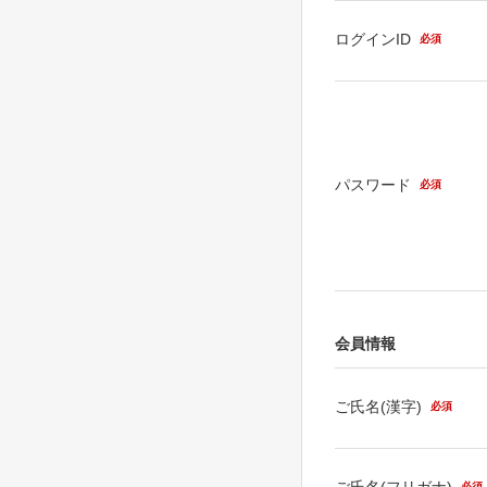
ログインID
必須
パスワード
必須
会員情報
ご氏名(漢字)
必須
ご氏名(フリガナ)
必須