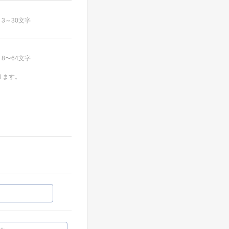
3～30文字
8〜64文字
ります。