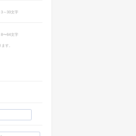
3～30文字
8〜64文字
ります。