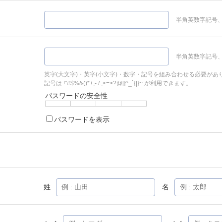
半角英数字記号、
半角英数字記号、
英字(大文字)・英字(小文字)・数字・記号を組み合わせる必要があ
記号は !"#$%&()*+,-./:;<=>?@[]^_`{|}~ が利用できます。
パスワードの安全性
パスワードを表示
姓
名