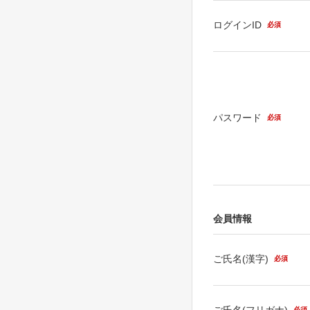
ログインID
必須
パスワード
必須
会員情報
ご氏名(漢字)
必須
ご氏名(フリガナ)
必須