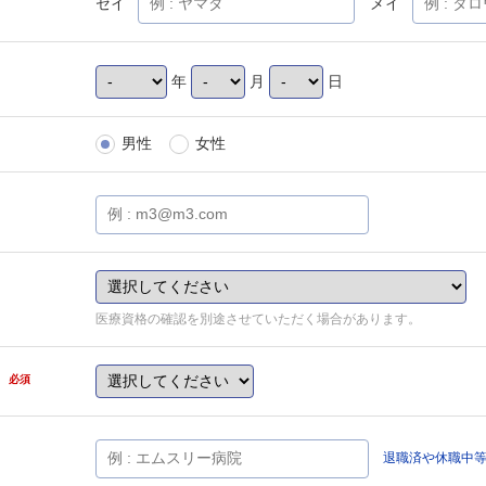
セイ
メイ
年
月
日
男性
女性
医療資格の確認を別途させていただく場合があります。
県
必須
退職済や休職中