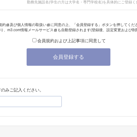
勤務先施設名(学生の方は大学名・専門学校名)を具体的にご登録く
規約
及び
個人情報の取扱い
に同意の上、「会員登録する」ボタンを押してくだ
り、
m3.com情報メールサービス
も自動登録されます(登録後、設定変更および削
会員規約および上記事項に同意して
会員登録する
方のみご記入ください。