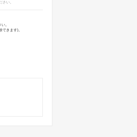
ださい。
さい。
除できます)。