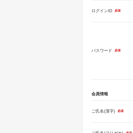
ログインID
必須
パスワード
必須
会員情報
ご氏名(漢字)
必須
ご氏名(フリガナ)
必須