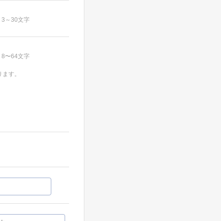
3～30文字
8〜64文字
ります。