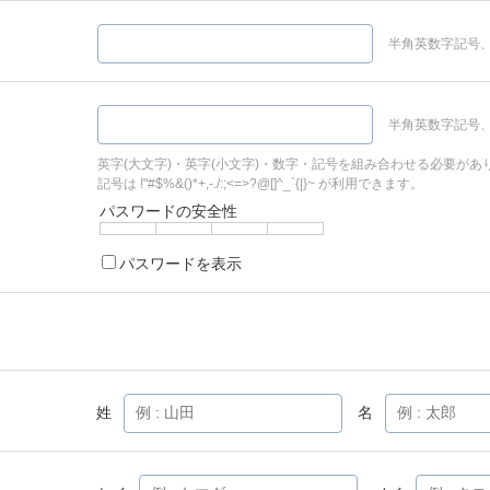
半角英数字記号、
半角英数字記号、
英字(大文字)・英字(小文字)・数字・記号を組み合わせる必要があ
記号は !"#$%&()*+,-./:;<=>?@[]^_`{|}~ が利用できます。
パスワードの安全性
パスワードを表示
姓
名