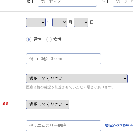
セイ
メイ
年
月
日
男性
女性
医療資格の確認を別途させていただく場合があります。
県
必須
退職済や休職中