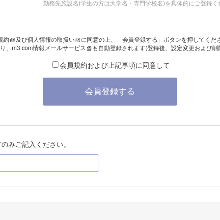
勤務先施設名(学生の方は大学名・専門学校名)を具体的にご登録く
規約
及び
個人情報の取扱い
に同意の上、「会員登録する」ボタンを押してくだ
り、
m3.com情報メールサービス
も自動登録されます(登録後、設定変更および削
会員規約および上記事項に同意して
会員登録する
方のみご記入ください。