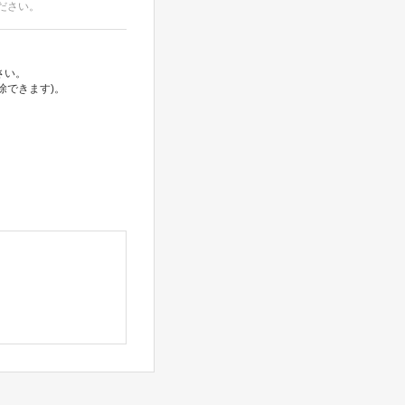
ださい。
さい。
除できます)。