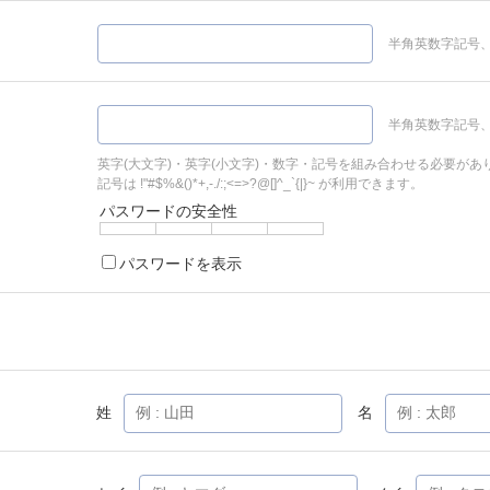
半角英数字記号、
半角英数字記号、
英字(大文字)・英字(小文字)・数字・記号を組み合わせる必要があ
記号は !"#$%&()*+,-./:;<=>?@[]^_`{|}~ が利用できます。
パスワードの安全性
パスワードを表示
姓
名