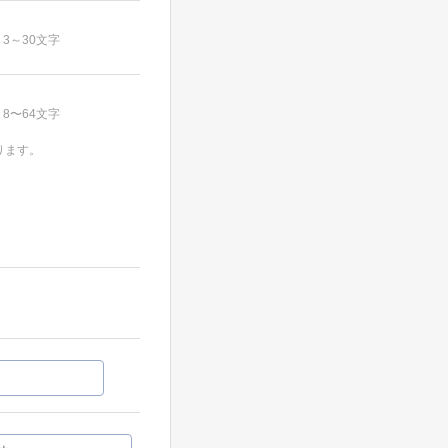
3～30文字
8〜64文字
ります。