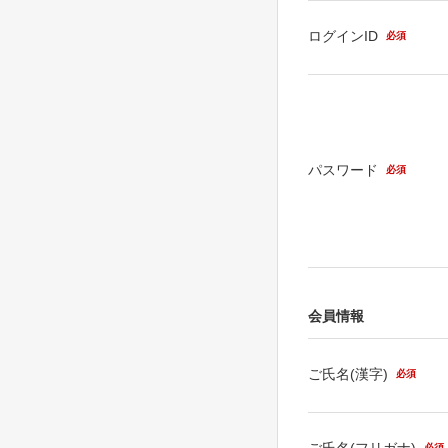
ログインID
必須
パスワード
必須
会員情報
ご氏名(漢字)
必須
ご氏名(フリガナ)
必須