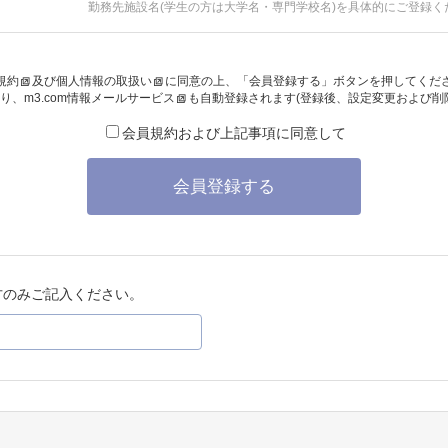
勤務先施設名(学生の方は大学名・専門学校名)を具体的にご登録く
規約
及び
個人情報の取扱い
に同意の上、「会員登録する」ボタンを押してくだ
り、
m3.com情報メールサービス
も自動登録されます(登録後、設定変更および削
会員規約および上記事項に同意して
会員登録する
方のみご記入ください。