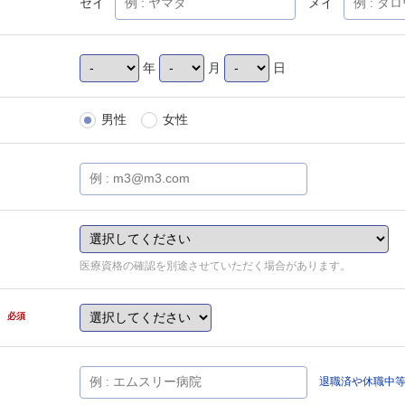
セイ
メイ
年
月
日
男性
女性
医療資格の確認を別途させていただく場合があります。
県
必須
退職済や休職中