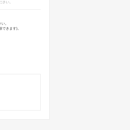
ださい。
さい。
除できます)。