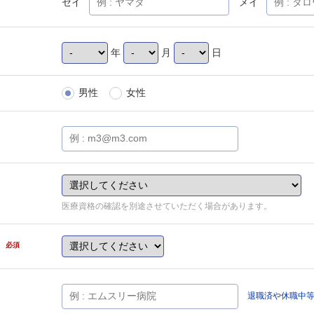
セイ
メイ
年
月
日
男性
女性
医療資格の確認を別途させていただく場合があります。
県
必須
退職済や休職中