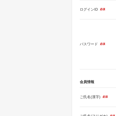
ログインID
必須
パスワード
必須
会員情報
ご氏名(漢字)
必須
ご氏名(フリガナ)
必須