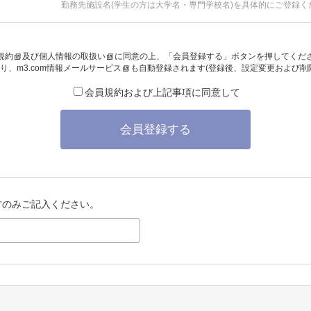
勤務先施設名(学生の方は大学名・専門学校名)を具体的にご登録く
規約
及び
個人情報の取扱い
に同意の上、「会員登録する」ボタンを押してくだ
り、
m3.com情報メールサービス
も自動登録されます(登録後、設定変更および削
会員規約および上記事項に同意して
会員登録する
方のみご記入ください。