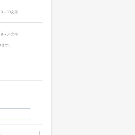
3～30文字
8〜64文字
ります。