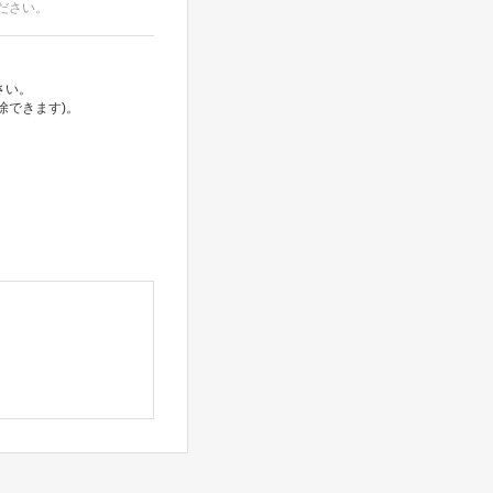
ださい。
さい。
除できます)。