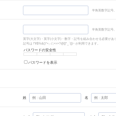
半角英数字記号、
半角英数字記号、
英字(大文字)・英字(小文字)・数字・記号を組み合わせる必要があ
記号は !"#$%&()*+,-./:;<=>?@[]^_`{|}~ が利用できます。
パスワードの安全性
パスワードを表示
姓
名