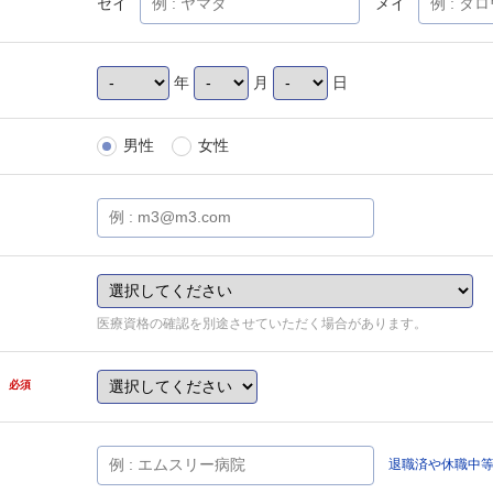
セイ
メイ
年
月
日
男性
女性
医療資格の確認を別途させていただく場合があります。
県
必須
退職済や休職中