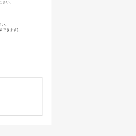
ださい。
さい。
除できます)。