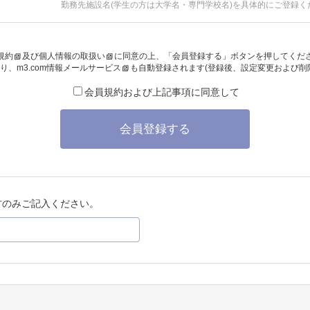
勤務先施設名(学生の方は大学名・専門学校名)を具体的にご登録く
規約
及び
個人情報の取扱い
に同意の上、「会員登録する」ボタンを押してくだ
り、
m3.com情報メールサービス
も自動登録されます(登録後、設定変更および削
会員規約および上記事項に同意して
会員登録する
方のみご記入ください。