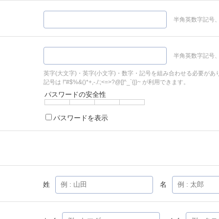
半角英数字記号、
半角英数字記号、
英字(大文字)・英字(小文字)・数字・記号を組み合わせる必要があ
記号は !"#$%&()*+,-./:;<=>?@[]^_`{|}~ が利用できます。
パスワードの安全性
パスワードを表示
姓
名