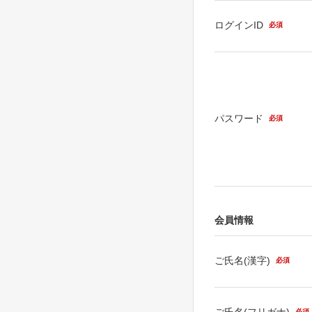
ログインID
必須
パスワード
必須
会員情報
ご氏名(漢字)
必須
ご氏名(フリガナ)
必須