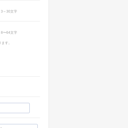
3～30文字
8〜64文字
ります。