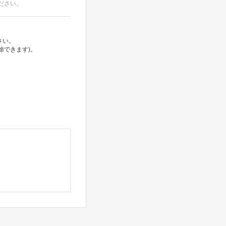
ださい。
さい。
除できます)。