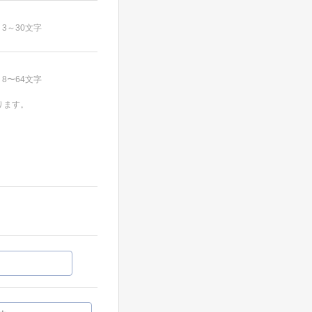
3～30文字
8〜64文字
ります。