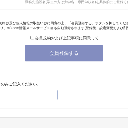
勤務先施設名(学生の方は大学名・専門学校名)を具体的にご登録く
規約
及び
個人情報の取扱い
に同意の上、「会員登録する」ボタンを押してくだ
り、
m3.com情報メールサービス
も自動登録されます(登録後、設定変更および削
会員規約および上記事項に同意して
会員登録する
方のみご記入ください。