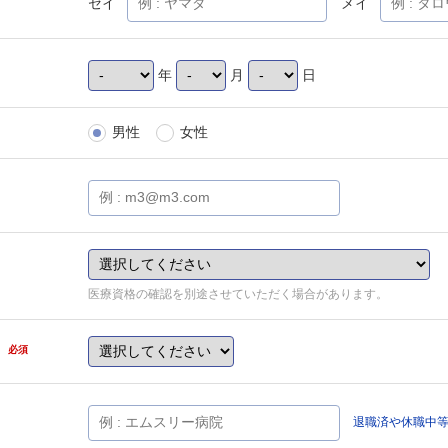
セイ
メイ
年
月
日
男性
女性
医療資格の確認を別途させていただく場合があります。
県
必須
退職済や休職中