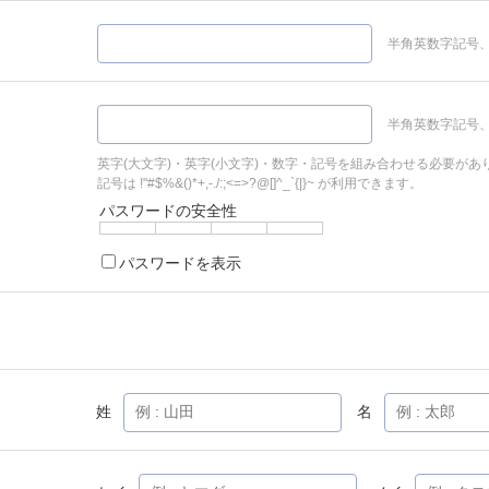
半角英数字記号、
半角英数字記号、
英字(大文字)・英字(小文字)・数字・記号を組み合わせる必要があ
記号は !"#$%&()*+,-./:;<=>?@[]^_`{|}~ が利用できます。
パスワードの安全性
パスワードを表示
姓
名