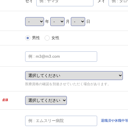
セイ
メイ
年
月
日
男性
女性
医療資格の確認を別途させていただく場合があります。
県
必須
退職済や休職中