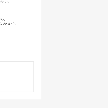
ださい。
さい。
除できます)。