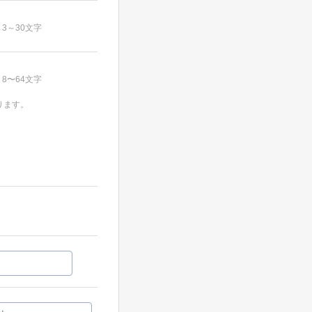
3～30文字
8〜64文字
ります。