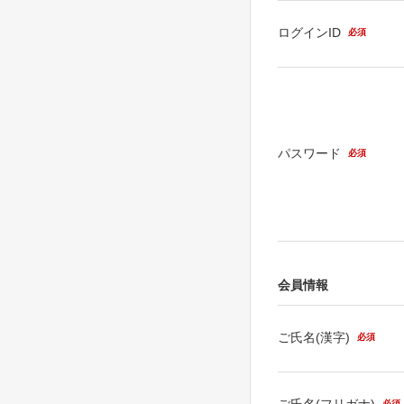
ログインID
必須
パスワード
必須
会員情報
ご氏名(漢字)
必須
ご氏名(フリガナ)
必須