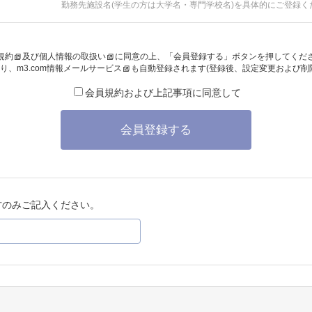
勤務先施設名(学生の方は大学名・専門学校名)を具体的にご登録く
規約
及び
個人情報の取扱い
に同意の上、「会員登録する」ボタンを押してくだ
り、
m3.com情報メールサービス
も自動登録されます(登録後、設定変更および削
会員規約および上記事項に同意して
会員登録する
方のみご記入ください。