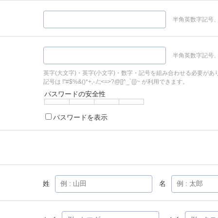
半角英数字記号、
半角英数字記号、
英字(大文字)・英字(小文字)・数字・記号を組み合わせる必要があ
記号は !"#$%&()*+,-./:;<=>?@[]^_`{|}~ が利用できます。
パスワードの安全性
パスワードを表示
姓
名