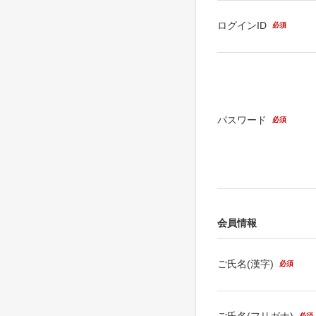
ログインID
必須
パスワード
必須
会員情報
ご氏名(漢字)
必須
ご氏名(フリガナ)
必須