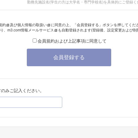
勤務先施設名(学生の方は大学名・専門学校名)を具体的にご登録く
規約
及び
個人情報の取扱い
に同意の上、「会員登録する」ボタンを押してくだ
り、
m3.com情報メールサービス
も自動登録されます(登録後、設定変更および削
会員規約および上記事項に同意して
会員登録する
方のみご記入ください。