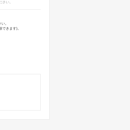
ださい。
さい。
除できます)。