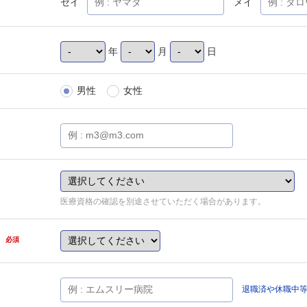
セイ
メイ
年
月
日
男性
女性
医療資格の確認を別途させていただく場合があります。
県
必須
退職済や休職中