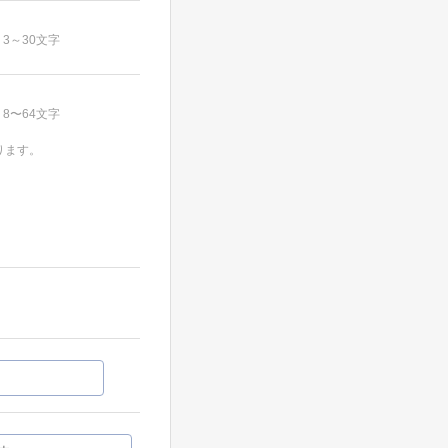
3～30文字
8〜64文字
ります。