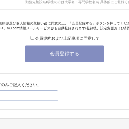
勤務先施設名(学生の方は大学名・専門学校名)を具体的にご登録く
規約
及び
個人情報の取扱い
に同意の上、「会員登録する」ボタンを押してくだ
り、
m3.com情報メールサービス
も自動登録されます(登録後、設定変更および削
会員規約および上記事項に同意して
会員登録する
方のみご記入ください。