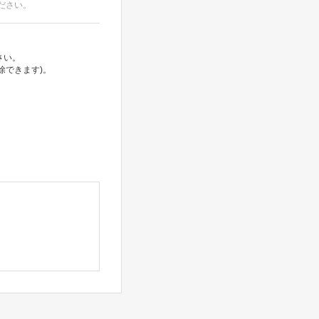
ださい。
さい。
除できます)。