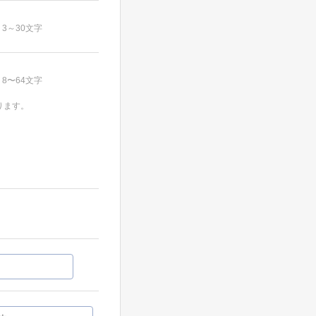
3～30文字
8〜64文字
ります。