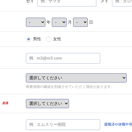
セイ
メイ
年
月
日
男性
女性
医療資格の確認を別途させていただく場合があります。
県
必須
退職済や休職中