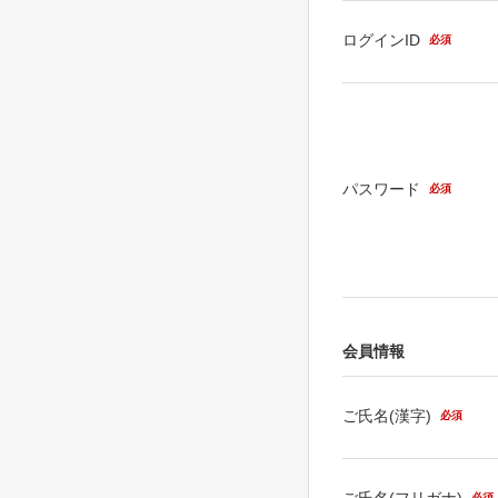
ログインID
必須
パスワード
必須
会員情報
ご氏名(漢字)
必須
ご氏名(フリガナ)
必須