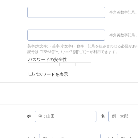
半角英数字記号、
半角英数字記号、
英字(大文字)・英字(小文字)・数字・記号を組み合わせる必要があ
記号は !"#$%&()*+,-./:;<=>?@[]^_`{|}~ が利用できます。
パスワードの安全性
パスワードを表示
姓
名