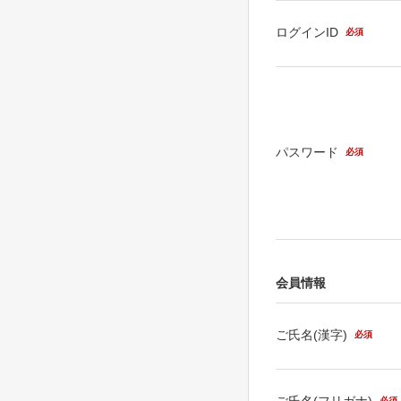
ログインID
必須
パスワード
必須
会員情報
ご氏名(漢字)
必須
ご氏名(フリガナ)
必須