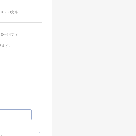
3～30文字
8〜64文字
ります。