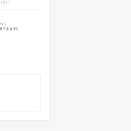
ださい。
さい。
除できます)。