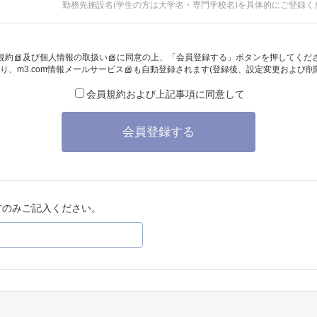
勤務先施設名(学生の方は大学名・専門学校名)を具体的にご登録く
規約
及び
個人情報の取扱い
に同意の上、「会員登録する」ボタンを押してくだ
り、
m3.com情報メールサービス
も自動登録されます(登録後、設定変更および削
会員規約および上記事項に同意して
会員登録する
方のみご記入ください。