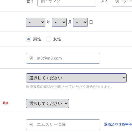
セイ
メイ
年
月
日
男性
女性
医療資格の確認を別途させていただく場合があります。
県
必須
退職済や休職中