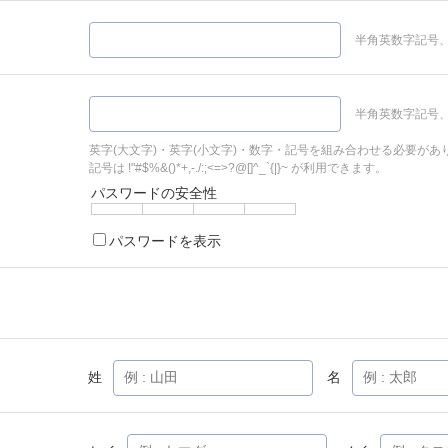
半角英数字記号、
半角英数字記号、
英字(大文字)・英字(小文字)・数字・記号を組み合わせる必要があ
記号は !"#$%&()*+,-./:;<=>?@[]^_`{|}~ が利用できます。
パスワードの安全性
パスワードを表示
姓
名