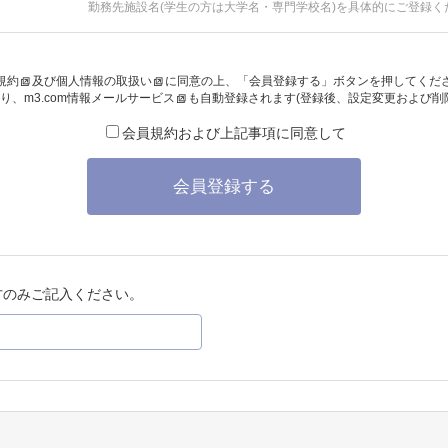
勤務先施設名(学生の方は大学名・専門学校名)を具体的にご登録く
規約
及び
個人情報の取扱い
に同意の上、「会員登録する」ボタンを押してくだ
り、
m3.com情報メールサービス
も自動登録されます(登録後、設定変更および削
会員規約および上記事項に同意して
会員登録する
方のみご記入ください。