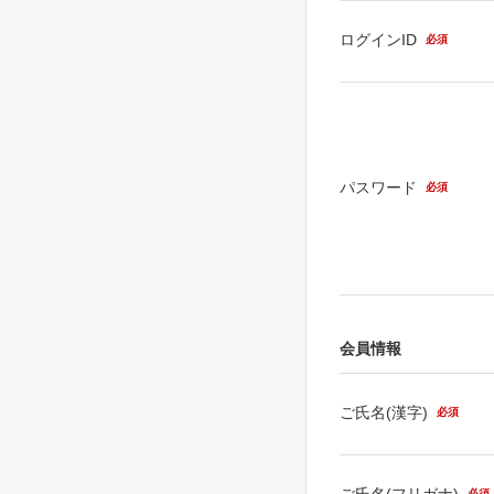
ログインID
必須
パスワード
必須
会員情報
ご氏名(漢字)
必須
ご氏名(フリガナ)
必須