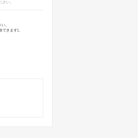
ださい。
さい。
除できます)。