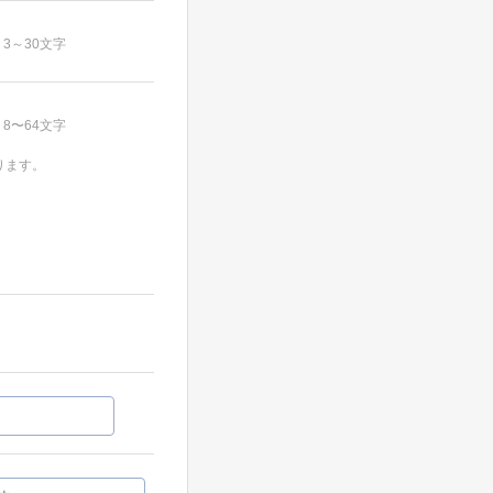
3～30文字
8〜64文字
ります。