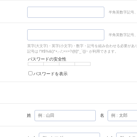
半角英数字記号、
半角英数字記号、
英字(大文字)・英字(小文字)・数字・記号を組み合わせる必要があ
記号は !"#$%&()*+,-./:;<=>?@[]^_`{|}~ が利用できます。
パスワードの安全性
パスワードを表示
姓
名