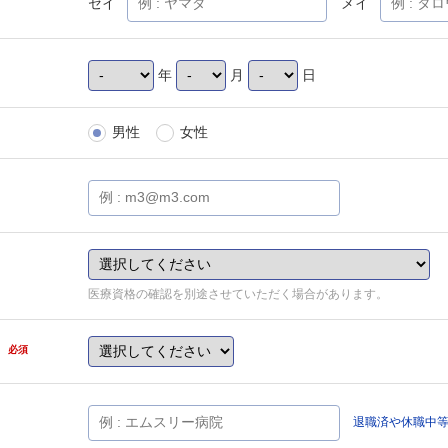
セイ
メイ
年
月
日
男性
女性
医療資格の確認を別途させていただく場合があります。
県
必須
退職済や休職中