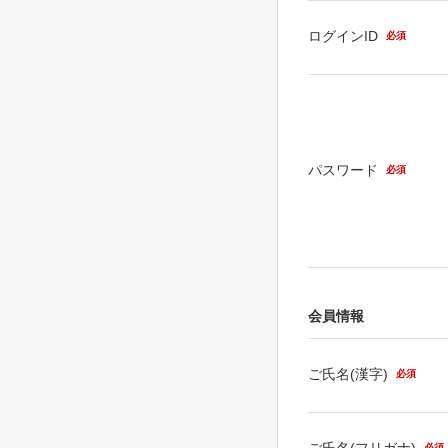
ログインID
必須
パスワード
必須
会員情報
ご氏名(漢字)
必須
ご氏名(フリガナ)
必須