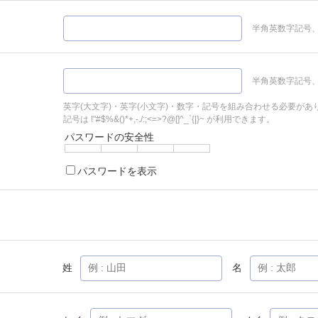
半角英数字記号、
半角英数字記号、
英字(大文字)・英字(小文字)・数字・記号を組み合わせる必要があ
記号は !"#$%&()*+,-./:;<=>?@[]^_`{|}~ が利用できます。
パスワードの安全性
パスワードを表示
姓
名