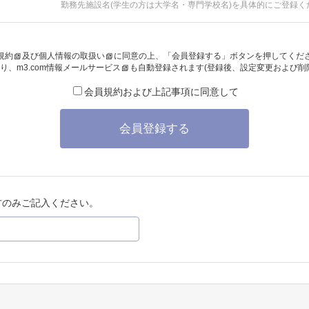
勤務先施設名(学生の方は大学名・専門学校名)を具体的にご登録く
規約
及び
個人情報の取扱い
に同意の上、「会員登録する」ボタンを押してくだ
り、
m3.com情報メールサービス
も自動登録されます(登録後、設定変更および削
会員規約および上記事項に同意して
会員登録する
方のみご記入ください。