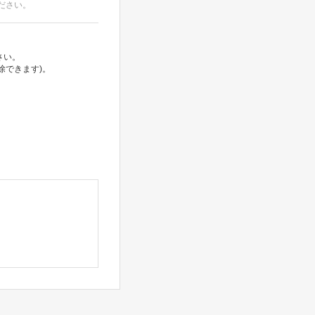
ださい。
さい。
除できます)。