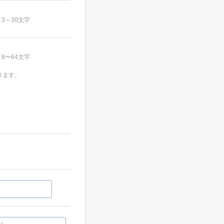
3～30文字
8〜64文字
ります。