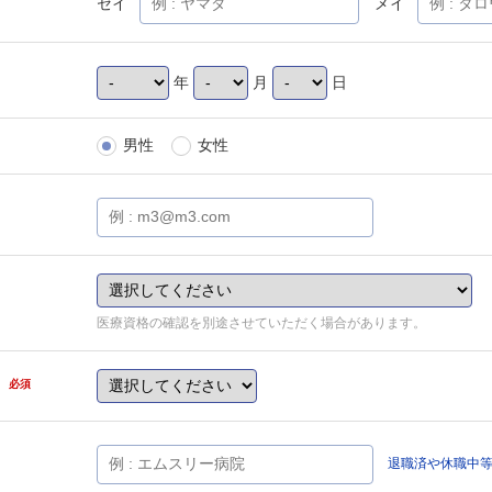
セイ
メイ
年
月
日
男性
女性
医療資格の確認を別途させていただく場合があります。
県
必須
退職済や休職中