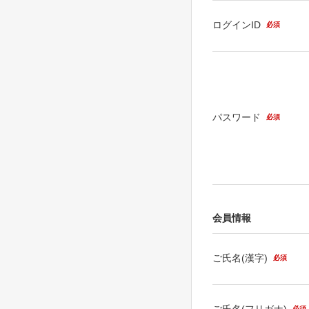
ログインID
必須
パスワード
必須
会員情報
ご氏名(漢字)
必須
ご氏名(フリガナ)
必須