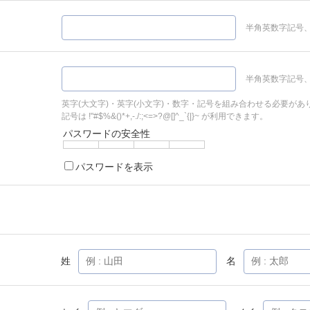
半角英数字記号、
半角英数字記号、
英字(大文字)・英字(小文字)・数字・記号を組み合わせる必要があ
記号は !"#$%&()*+,-./:;<=>?@[]^_`{|}~ が利用できます。
パスワードの安全性
パスワードを表示
姓
名