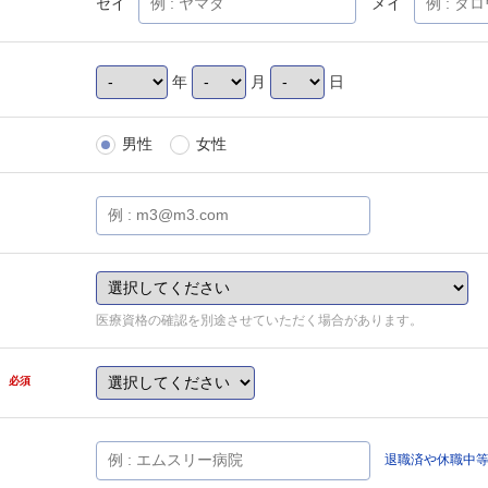
セイ
メイ
年
月
日
男性
女性
医療資格の確認を別途させていただく場合があります。
県
必須
退職済や休職中