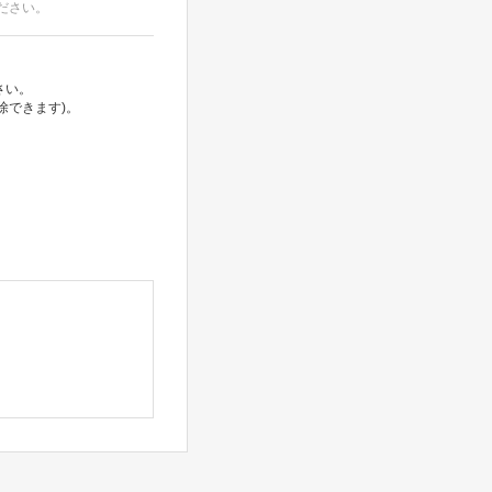
ださい。
さい。
除できます)。