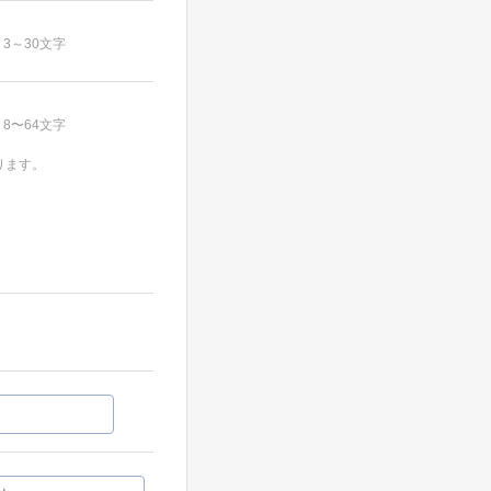
3～30文字
8〜64文字
ります。