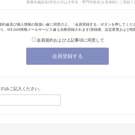
勤務先施設名(学生の方は大学名・専門学校名)を具体的にご登録く
規約
及び
個人情報の取扱い
に同意の上、「会員登録する」ボタンを押してくだ
り、
m3.com情報メールサービス
も自動登録されます(登録後、設定変更および削
会員規約および上記事項に同意して
会員登録する
方のみご記入ください。