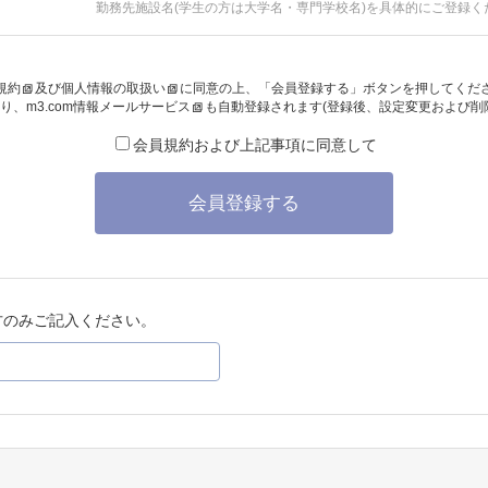
勤務先施設名(学生の方は大学名・専門学校名)を具体的にご登録く
規約
及び
個人情報の取扱い
に同意の上、「会員登録する」ボタンを押してくだ
り、
m3.com情報メールサービス
も自動登録されます(登録後、設定変更および削
会員規約および上記事項に同意して
会員登録する
方のみご記入ください。