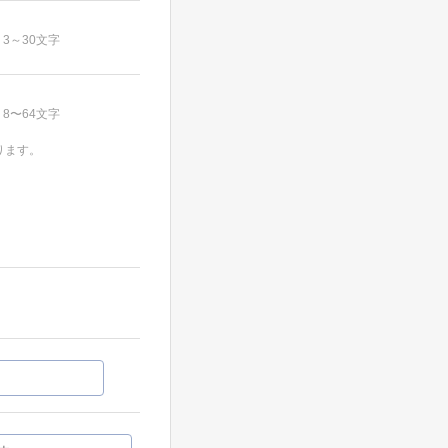
3～30文字
8〜64文字
ります。