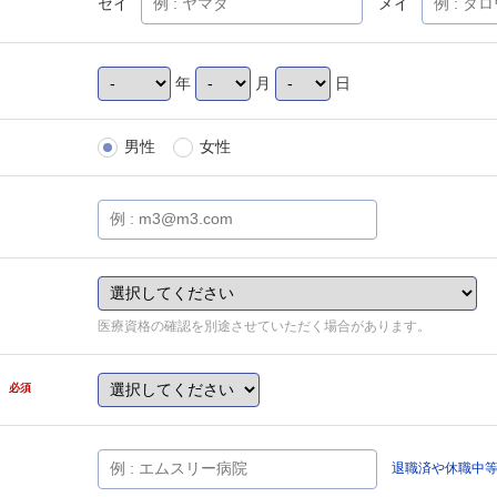
セイ
メイ
年
月
日
男性
女性
医療資格の確認を別途させていただく場合があります。
県
必須
退職済や休職中