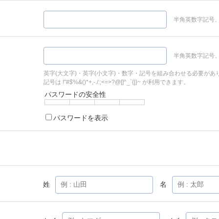
半角英数字記号、
半角英数字記号、
英字(大文字)・英字(小文字)・数字・記号を組み合わせる必要があ
記号は !"#$%&()*+,-./:;<=>?@[]^_`{|}~ が利用できます。
パスワードの安全性
パスワードを表示
姓
名