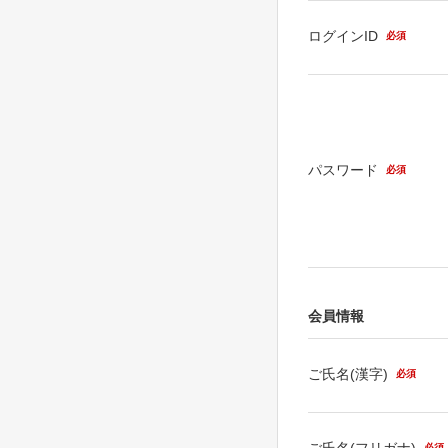
ログインID
必須
パスワード
必須
会員情報
ご氏名(漢字)
必須
ご氏名(フリガナ)
必須