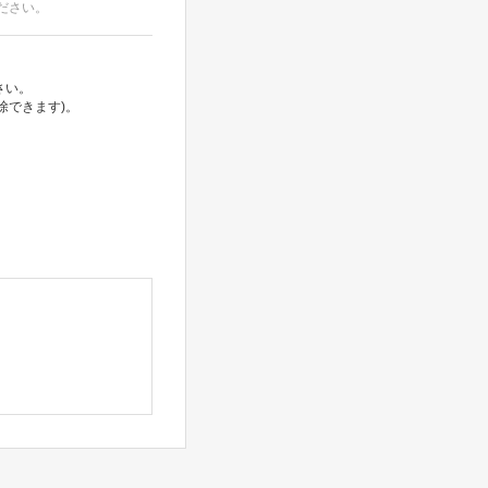
ださい。
さい。
除できます)。