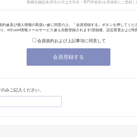
勤務先施設名(学生の方は大学名・専門学校名)を具体的にご登録く
規約
及び
個人情報の取扱い
に同意の上、「会員登録する」ボタンを押してくだ
り、
m3.com情報メールサービス
も自動登録されます(登録後、設定変更および削
会員規約および上記事項に同意して
会員登録する
方のみご記入ください。