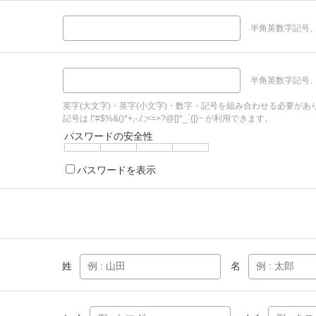
半角英数字記号、
半角英数字記号、
英字(大文字)・英字(小文字)・数字・記号を組み合わせる必要があ
記号は !"#$%&()*+,-./:;<=>?@[]^_`{|}~ が利用できます。
パスワードの安全性
パスワードを表示
姓
名