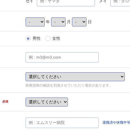
セイ
メイ
年
月
日
男性
女性
医療資格の確認を別途させていただく場合があります。
県
必須
退職済や休職中