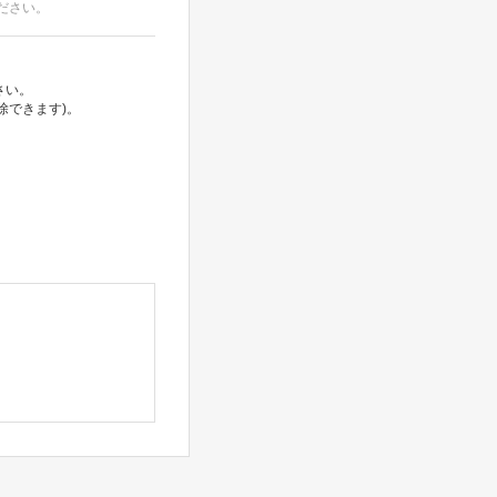
ださい。
さい。
除できます)。