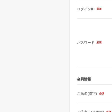
ログインID
必須
パスワード
必須
会員情報
ご氏名(漢字)
必須
ご氏名(フリガナ)
必須