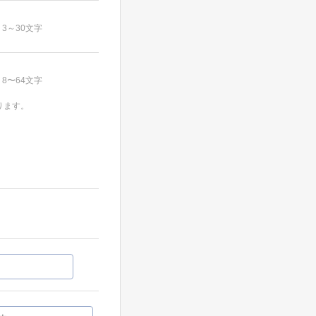
3～30文字
8〜64文字
ります。