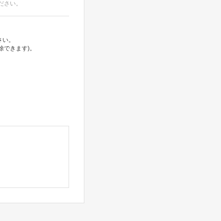
ださい。
さい。
除できます)。