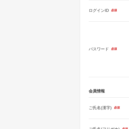
ログインID
必須
パスワード
必須
会員情報
ご氏名(漢字)
必須
ご氏名(フリガナ)
必須