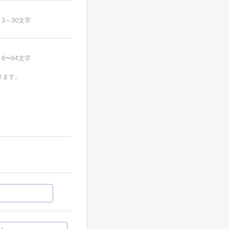
3～30文字
8〜64文字
ります。