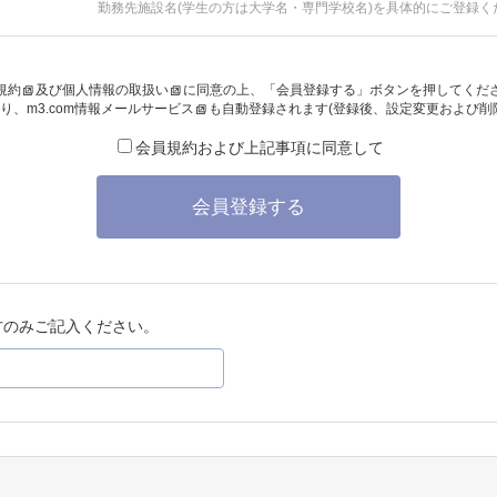
勤務先施設名(学生の方は大学名・専門学校名)を具体的にご登録く
規約
及び
個人情報の取扱い
に同意の上、「会員登録する」ボタンを押してくだ
り、
m3.com情報メールサービス
も自動登録されます(登録後、設定変更および削
会員規約および上記事項に同意して
会員登録する
方のみご記入ください。