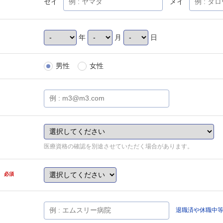
セイ
メイ
年
月
日
男性
女性
医療資格の確認を別途させていただく場合があります。
県
必須
退職済や休職中