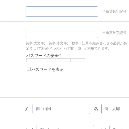
半角英数字記号、
半角英数字記号、
英字(大文字)・英字(小文字)・数字・記号を組み合わせる必要があ
記号は !"#$%&()*+,-./:;<=>?@[]^_`{|}~ が利用できます。
パスワードの安全性
パスワードを表示
姓
名