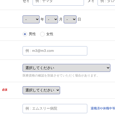
セイ
メイ
年
月
日
男性
女性
医療資格の確認を別途させていただく場合があります。
県
必須
退職済や休職中