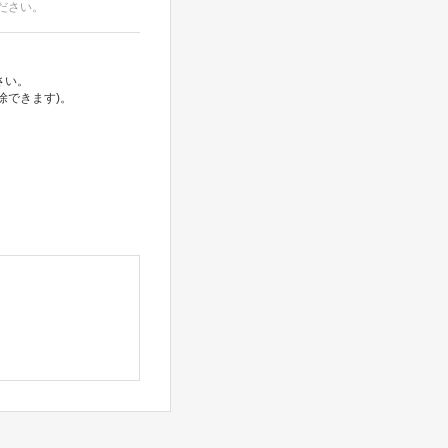
ださい。
さい。
除できます)。