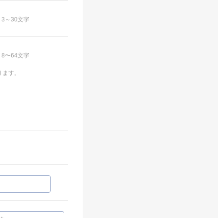
3～30文字
8〜64文字
ります。