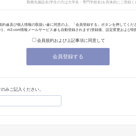
勤務先施設名(学生の方は大学名・専門学校名)を具体的にご登録く
規約
及び
個人情報の取扱い
に同意の上、「会員登録する」ボタンを押してくだ
り、
m3.com情報メールサービス
も自動登録されます(登録後、設定変更および削
会員規約および上記事項に同意して
会員登録する
方のみご記入ください。