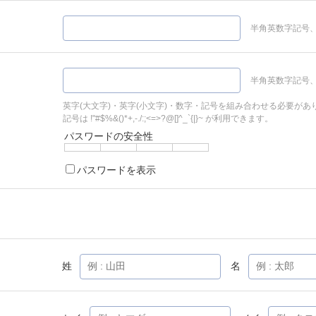
半角英数字記号、
半角英数字記号、
英字(大文字)・英字(小文字)・数字・記号を組み合わせる必要があ
記号は !"#$%&()*+,-./:;<=>?@[]^_`{|}~ が利用できます。
パスワードの安全性
パスワードを表示
姓
名