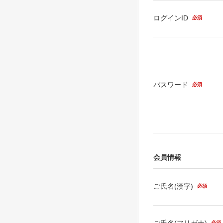
ログインID
必須
パスワード
必須
会員情報
ご氏名(漢字)
必須
ご氏名(フリガナ)
必須