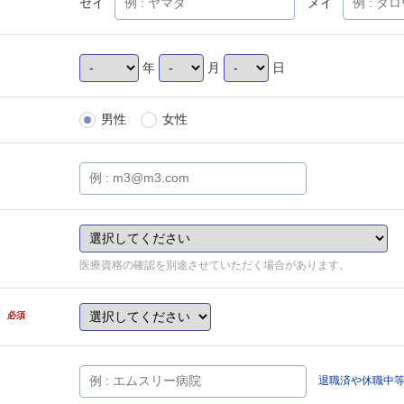
セイ
メイ
年
月
日
男性
女性
医療資格の確認を別途させていただく場合があります。
県
必須
退職済や休職中