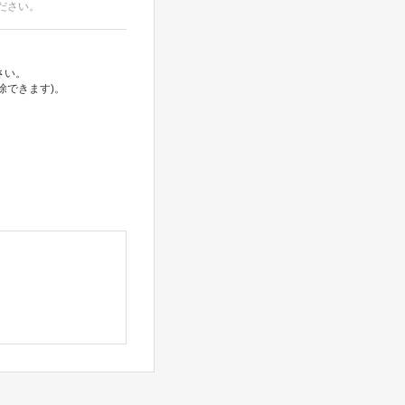
ださい。
さい。
除できます)。