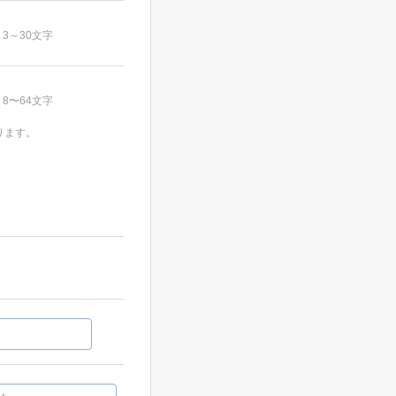
3～30文字
8〜64文字
ります。