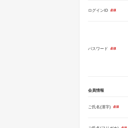
ログインID
必須
パスワード
必須
会員情報
ご氏名(漢字)
必須
ご氏名(フリガナ)
必須