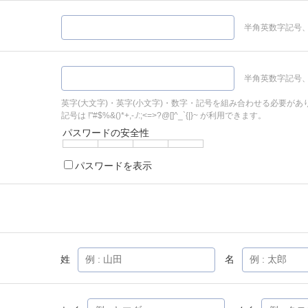
半角英数字記号、
半角英数字記号、
英字(大文字)・英字(小文字)・数字・記号を組み合わせる必要があ
記号は !"#$%&()*+,-./:;<=>?@[]^_`{|}~ が利用できます。
パスワードの安全性
パスワードを表示
姓
名