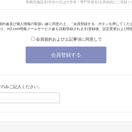
勤務先施設名(学生の方は大学名・専門学校名)を具体的にご登録く
規約
及び
個人情報の取扱い
に同意の上、「会員登録する」ボタンを押してくだ
り、
m3.com情報メールサービス
も自動登録されます(登録後、設定変更および削
会員規約および上記事項に同意して
会員登録する
方のみご記入ください。