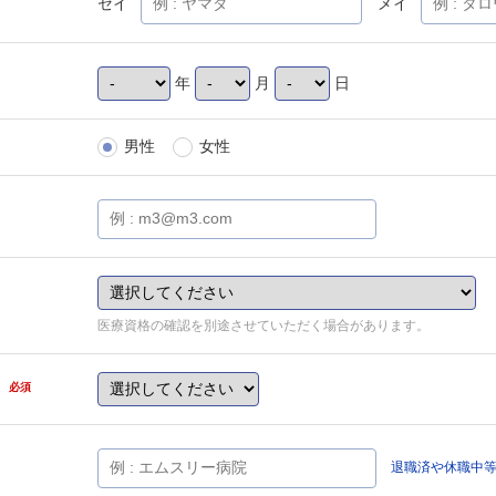
セイ
メイ
年
月
日
男性
女性
医療資格の確認を別途させていただく場合があります。
県
必須
退職済や休職中