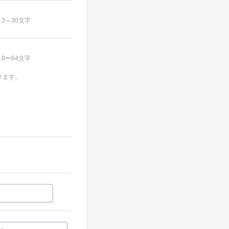
3～30文字
8〜64文字
ります。