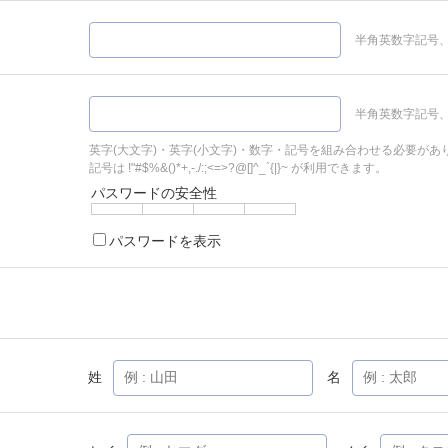
半角英数字記号、
半角英数字記号、
英字(大文字)・英字(小文字)・数字・記号を組み合わせる必要があ
記号は !"#$%&()*+,-./:;<=>?@[]^_`{|}~ が利用できます。
パスワードの安全性
パスワードを表示
姓
名