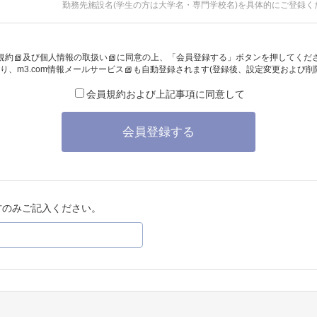
勤務先施設名(学生の方は大学名・専門学校名)を具体的にご登録く
規約
及び
個人情報の取扱い
に同意の上、「会員登録する」ボタンを押してくだ
り、
m3.com情報メールサービス
も自動登録されます(登録後、設定変更および削
会員規約および上記事項に同意して
会員登録する
方のみご記入ください。