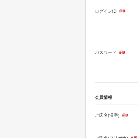
ログインID
必須
パスワード
必須
会員情報
ご氏名(漢字)
必須
ご氏名(フリガナ)
必須