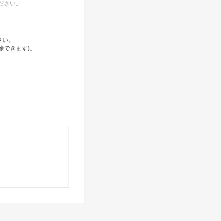
ださい。
さい。
除できます)。