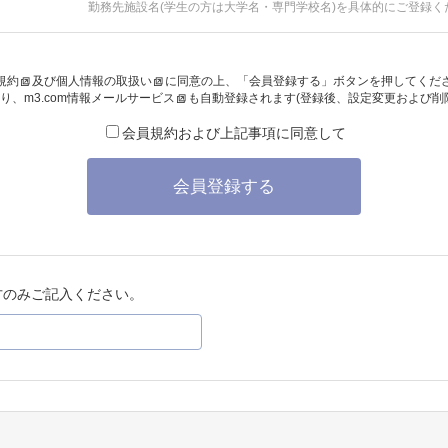
勤務先施設名(学生の方は大学名・専門学校名)を具体的にご登録く
規約
及び
個人情報の取扱い
に同意の上、「会員登録する」ボタンを押してくだ
り、
m3.com情報メールサービス
も自動登録されます(登録後、設定変更および削
会員規約および上記事項に同意して
会員登録する
方のみご記入ください。