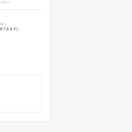
ださい。
さい。
除できます)。