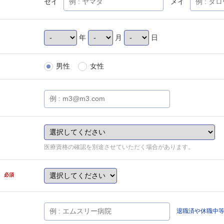
セイ
メイ
年
月
日
男性
女性
医療資格の確認を別途させていただく場合があります。
県
必須
退職済や休職中