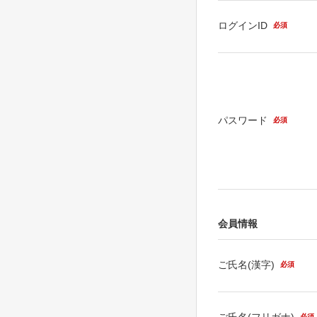
ログインID
必須
パスワード
必須
会員情報
ご氏名(漢字)
必須
ご氏名(フリガナ)
必須