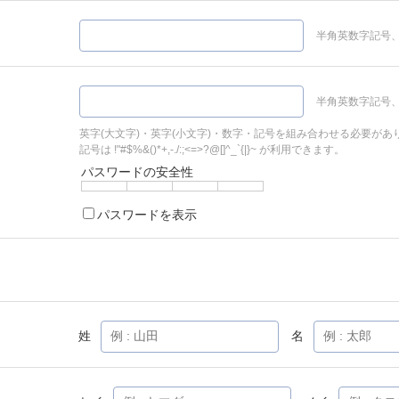
半角英数字記号、
半角英数字記号、
英字(大文字)・英字(小文字)・数字・記号を組み合わせる必要があ
記号は !"#$%&()*+,-./:;<=>?@[]^_`{|}~ が利用できます。
パスワードの安全性
パスワードを表示
姓
名