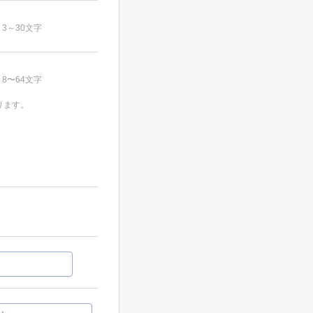
3～30文字
8〜64文字
ります。