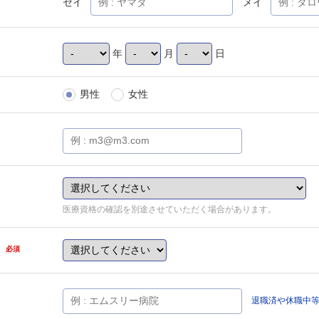
セイ
メイ
年
月
日
男性
女性
医療資格の確認を別途させていただく場合があります。
県
必須
退職済や休職中