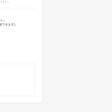
ださい。
さい。
除できます)。