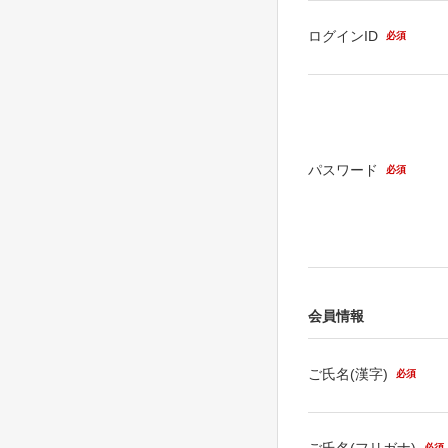
ログインID
必須
パスワード
必須
会員情報
ご氏名(漢字)
必須
ご氏名(フリガナ)
必須