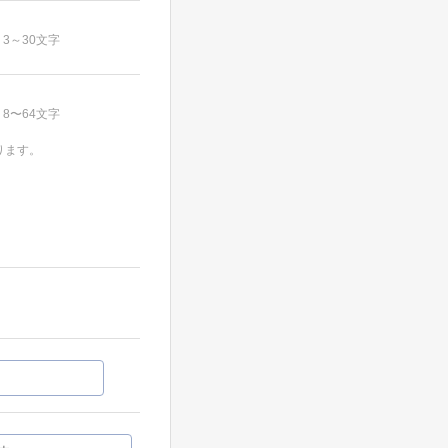
3～30文字
8〜64文字
ります。