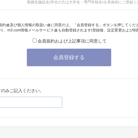
勤務先施設名(学生の方は大学名・専門学校名)を具体的にご登録く
規約
及び
個人情報の取扱い
に同意の上、「会員登録する」ボタンを押してくだ
り、
m3.com情報メールサービス
も自動登録されます(登録後、設定変更および削
会員規約および上記事項に同意して
会員登録する
方のみご記入ください。