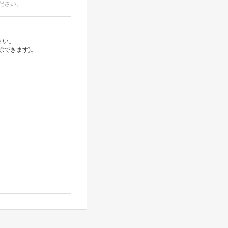
ださい。
さい。
除できます)。