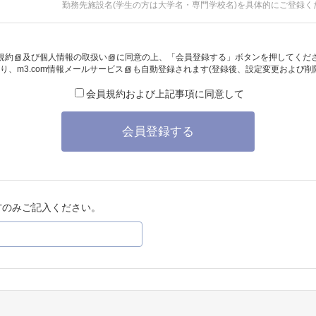
勤務先施設名(学生の方は大学名・専門学校名)を具体的にご登録く
規約
及び
個人情報の取扱い
に同意の上、「会員登録する」ボタンを押してくだ
り、
m3.com情報メールサービス
も自動登録されます(登録後、設定変更および削
会員規約および上記事項に同意して
会員登録する
方のみご記入ください。