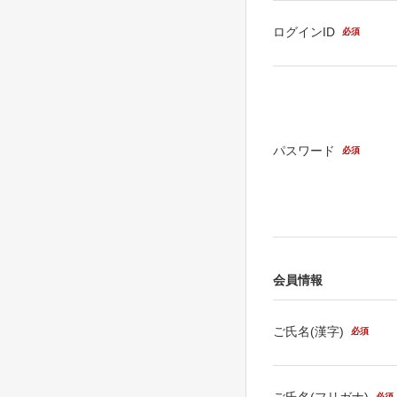
ログインID
必須
パスワード
必須
会員情報
ご氏名(漢字)
必須
ご氏名(フリガナ)
必須