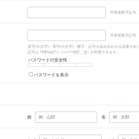
半角英数字記号、
半角英数字記号、
英字(大文字)・英字(小文字)・数字・記号を組み合わせる必要があ
記号は !"#$%&()*+,-./:;<=>?@[]^_`{|}~ が利用できます。
パスワードの安全性
パスワードを表示
姓
名