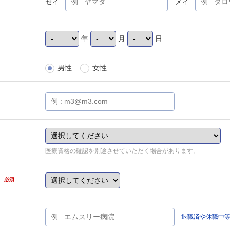
セイ
メイ
年
月
日
男性
女性
医療資格の確認を別途させていただく場合があります。
県
必須
退職済や休職中