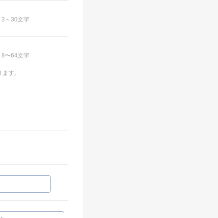
3～30文字
8〜64文字
ります。