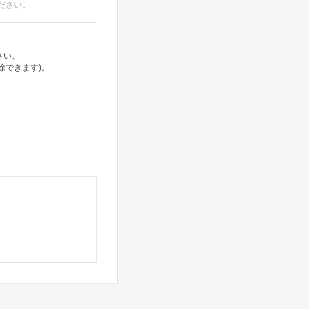
ださい。
さい。
除できます)。