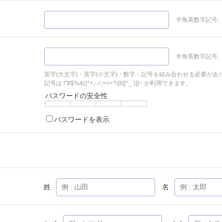
半角英数字記号、
半角英数字記号、
英字(大文字)・英字(小文字)・数字・記号を組み合わせる必要があ
記号は !"#$%&()*+,-./:;<=>?@[]^_`{|}~ が利用できます。
パスワードの安全性
パスワードを表示
姓
名