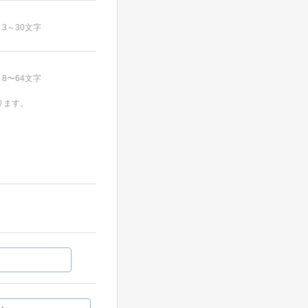
3～30文字
8〜64文字
ります。