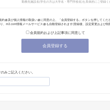
勤務先施設名(学生の方は大学名・専門学校名)を具体的にご登録く
規約
及び
個人情報の取扱い
に同意の上、「会員登録する」ボタンを押してくだ
り、
m3.com情報メールサービス
も自動登録されます(登録後、設定変更および削
会員規約および上記事項に同意して
会員登録する
方のみご記入ください。