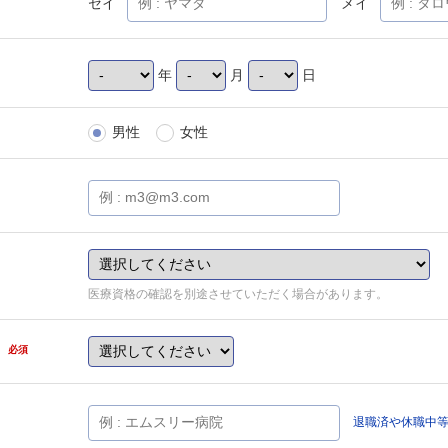
セイ
メイ
年
月
日
男性
女性
医療資格の確認を別途させていただく場合があります。
県
必須
退職済や休職中