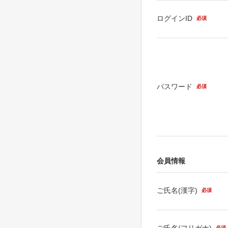
ログインID
必須
パスワード
必須
会員情報
ご氏名(漢字)
必須
ご氏名(フリガナ)
必須