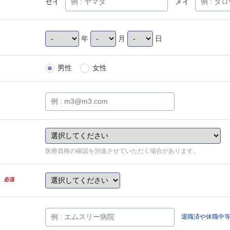
セイ
メイ
年
月
日
男性
女性
医療資格の確認を別途させていただく場合があります。
県
必須
退職済や休職中