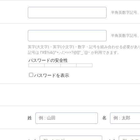
半角英数字記号、
半角英数字記号、
英字(大文字)・英字(小文字)・数字・記号を組み合わせる必要があ
記号は !"#$%&()*+,-./:;<=>?@[]^_`{|}~ が利用できます。
パスワードの安全性
パスワードを表示
姓
名