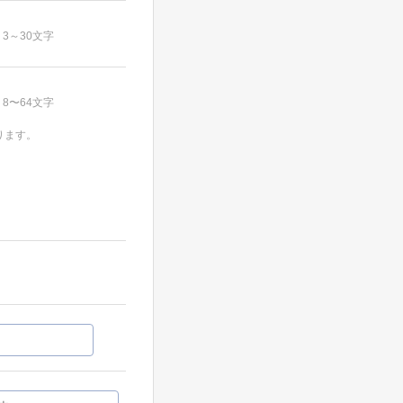
3～30文字
8〜64文字
ります。