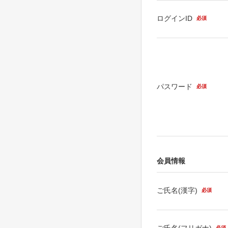
ログインID
必須
パスワード
必須
会員情報
ご氏名(漢字)
必須
ご氏名(フリガナ)
必須