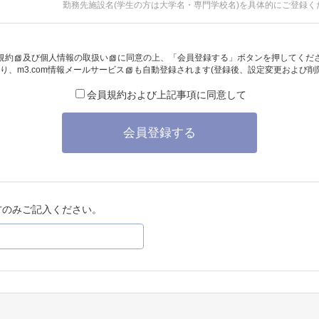
勤務先施設名(学生の方は大学名・専門学校名)を具体的にご登録く
規約
及び
個人情報の取扱い
に同意の上、「会員登録する」ボタンを押してくだ
り、
m3.com情報メールサービス
も自動登録されます(登録後、設定変更および削
会員規約および上記事項に同意して
会員登録する
方のみご記入ください。