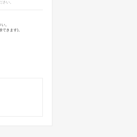
ださい。
さい。
除できます)。