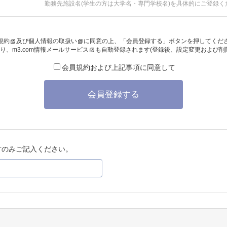
勤務先施設名(学生の方は大学名・専門学校名)を具体的にご登録く
規約
及び
個人情報の取扱い
に同意の上、「会員登録する」ボタンを押してくだ
り、
m3.com情報メールサービス
も自動登録されます(登録後、設定変更および削
会員規約および上記事項に同意して
会員登録する
方のみご記入ください。