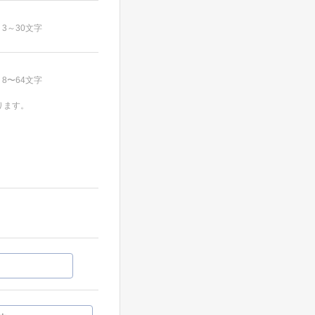
3～30文字
8〜64文字
ります。