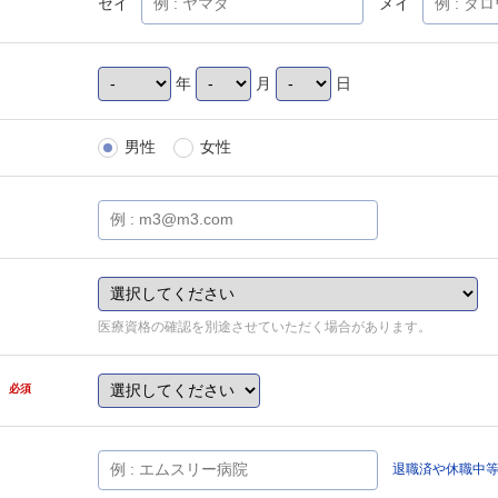
セイ
メイ
年
月
日
男性
女性
医療資格の確認を別途させていただく場合があります。
県
必須
退職済や休職中