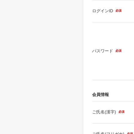
ログインID
必須
パスワード
必須
会員情報
ご氏名(漢字)
必須
ご氏名(フリガナ)
必須