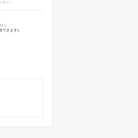
ださい。
さい。
除できます)。