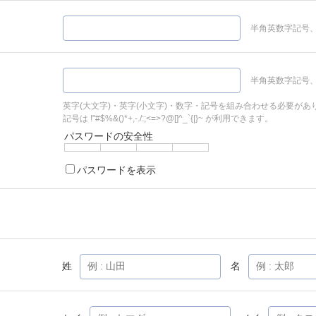
半角英数字記号、
半角英数字記号、
英字(大文字)・英字(小文字)・数字・記号を組み合わせる必要があ
記号は !"#$%&()*+,-./:;<=>?@[]^_`{|}~ が利用できます。
パスワードの安全性
パスワードを表示
姓
名