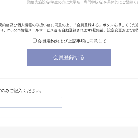
勤務先施設名(学生の方は大学名・専門学校名)を具体的にご登録く
規約
及び
個人情報の取扱い
に同意の上、「会員登録する」ボタンを押してくだ
り、
m3.com情報メールサービス
も自動登録されます(登録後、設定変更および削
会員規約および上記事項に同意して
会員登録する
方のみご記入ください。