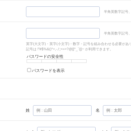
半角英数字記号、
半角英数字記号、
英字(大文字)・英字(小文字)・数字・記号を組み合わせる必要があ
記号は !"#$%&()*+,-./:;<=>?@[]^_`{|}~ が利用できます。
パスワードの安全性
パスワードを表示
姓
名