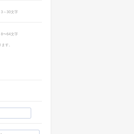
3～30文字
8〜64文字
ります。