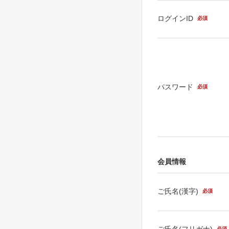
ログインID
必須
パスワード
必須
会員情報
ご氏名(漢字)
必須
ご氏名(フリガナ)
必須