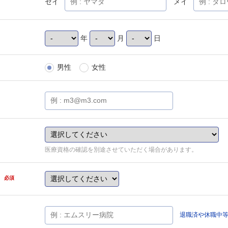
セイ
メイ
年
月
日
男性
女性
医療資格の確認を別途させていただく場合があります。
県
必須
退職済や休職中