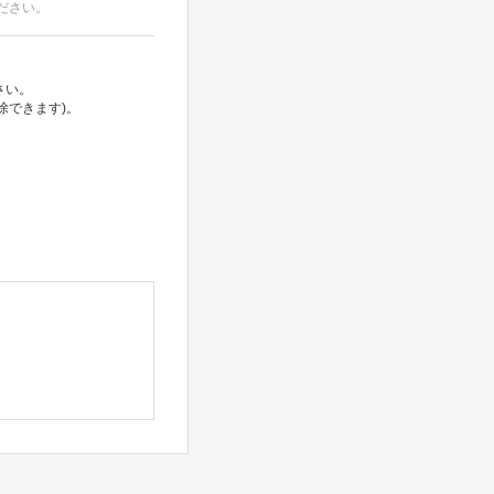
ださい。
さい。
除できます)。