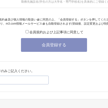
勤務先施設名(学生の方は大学名・専門学校名)を具体的にご登録く
規約
及び
個人情報の取扱い
に同意の上、「会員登録する」ボタンを押してくだ
り、
m3.com情報メールサービス
も自動登録されます(登録後、設定変更および削
会員規約および上記事項に同意して
会員登録する
方のみご記入ください。