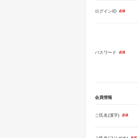
ログインID
必須
パスワード
必須
会員情報
ご氏名(漢字)
必須
ご氏名(フリガナ)
必須