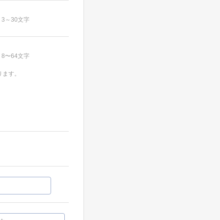
3～30文字
8〜64文字
ります。