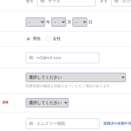
セイ
メイ
年
月
日
男性
女性
医療資格の確認を別途させていただく場合があります。
県
必須
退職済や休職中