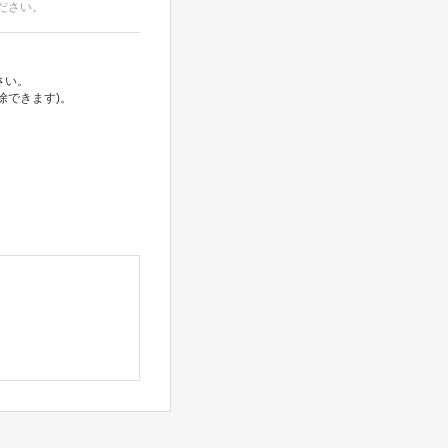
ださい。
さい。
除できます)。