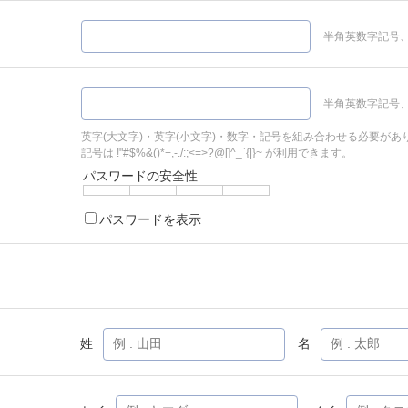
半角英数字記号、
半角英数字記号、
英字(大文字)・英字(小文字)・数字・記号を組み合わせる必要があ
記号は !"#$%&()*+,-./:;<=>?@[]^_`{|}~ が利用できます。
パスワードの安全性
パスワードを表示
姓
名