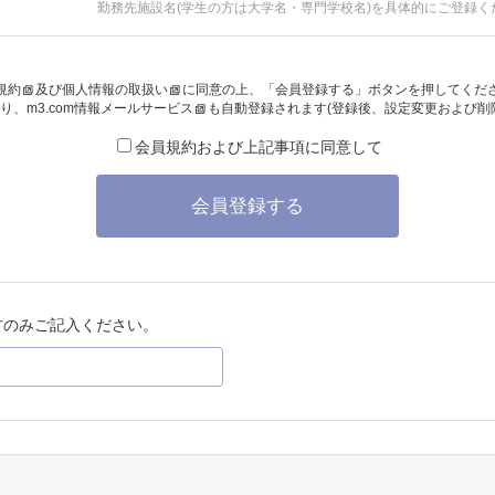
勤務先施設名(学生の方は大学名・専門学校名)を具体的にご登録く
規約
及び
個人情報の取扱い
に同意の上、「会員登録する」ボタンを押してくだ
り、
m3.com情報メールサービス
も自動登録されます(登録後、設定変更および削
会員規約および上記事項に同意して
会員登録する
方のみご記入ください。