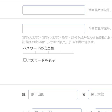
半角英数字記号、
半角英数字記号、
英字(大文字)・英字(小文字)・数字・記号を組み合わせる必要があ
記号は !"#$%&()*+,-./:;<=>?@[]^_`{|}~ が利用できます。
パスワードの安全性
パスワードを表示
姓
名