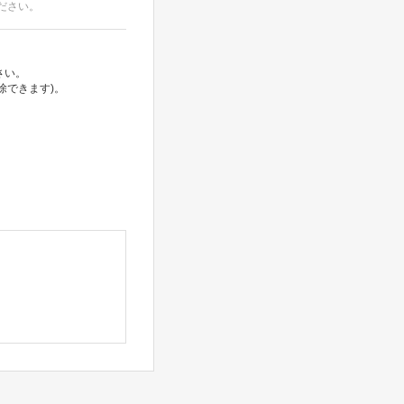
ださい。
さい。
除できます)。