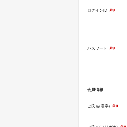
ログインID
必須
パスワード
必須
会員情報
ご氏名(漢字)
必須
ご氏名(フリガナ)
必須