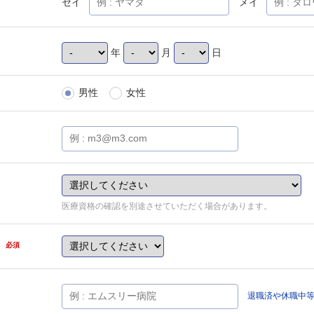
セイ
メイ
年
月
日
男性
女性
医療資格の確認を別途させていただく場合があります。
県
必須
退職済や休職中