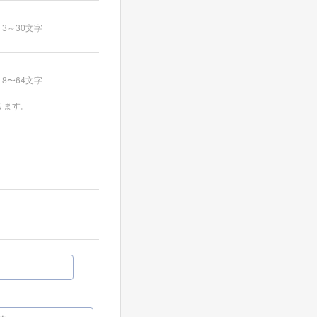
3～30文字
8〜64文字
ります。