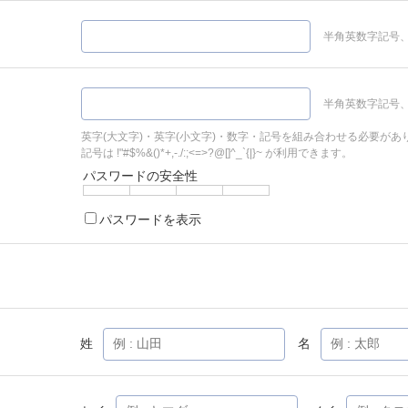
半角英数字記号、
半角英数字記号、
英字(大文字)・英字(小文字)・数字・記号を組み合わせる必要があ
記号は !"#$%&()*+,-./:;<=>?@[]^_`{|}~ が利用できます。
パスワードの安全性
パスワードを表示
姓
名