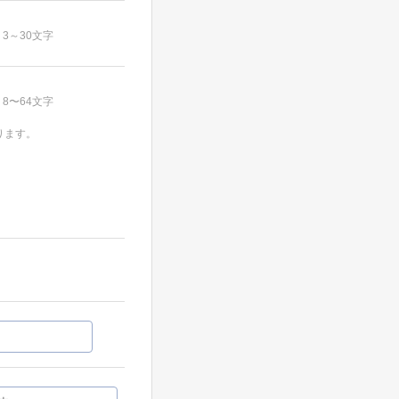
3～30文字
8〜64文字
ります。