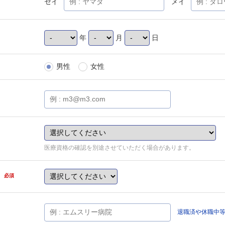
セイ
メイ
年
月
日
男性
女性
医療資格の確認を別途させていただく場合があります。
県
必須
退職済や休職中