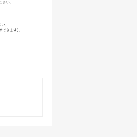
ださい。
さい。
除できます)。