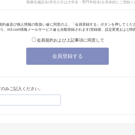
勤務先施設名(学生の方は大学名・専門学校名)を具体的にご登録く
規約
及び
個人情報の取扱い
に同意の上、「会員登録する」ボタンを押してくだ
り、
m3.com情報メールサービス
も自動登録されます(登録後、設定変更および削
会員規約および上記事項に同意して
会員登録する
方のみご記入ください。