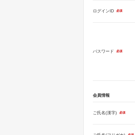
ログインID
必須
パスワード
必須
会員情報
ご氏名(漢字)
必須
ご氏名(フリガナ)
必須