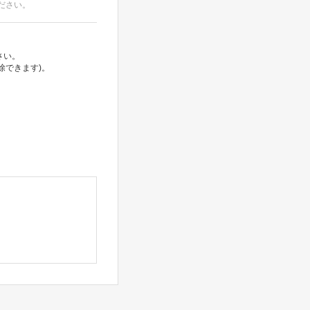
ださい。
さい。
除できます)。