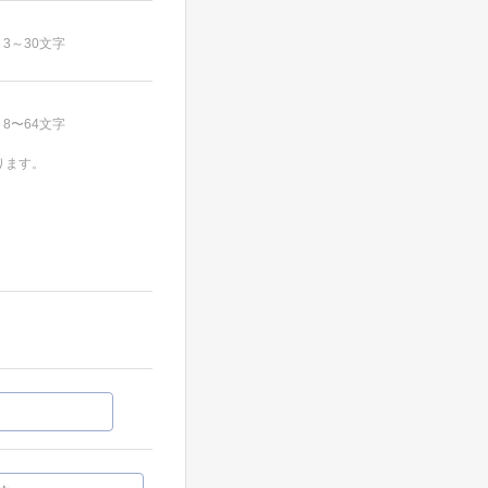
3～30文字
8〜64文字
ります。