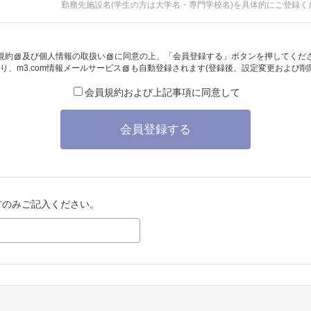
勤務先施設名(学生の方は大学名・専門学校名)を具体的にご登録く
規約
及び
個人情報の取扱い
に同意の上、「会員登録する」ボタンを押してくだ
り、
m3.com情報メールサービス
も自動登録されます(登録後、設定変更および削
会員規約および上記事項に同意して
会員登録する
方のみご記入ください。