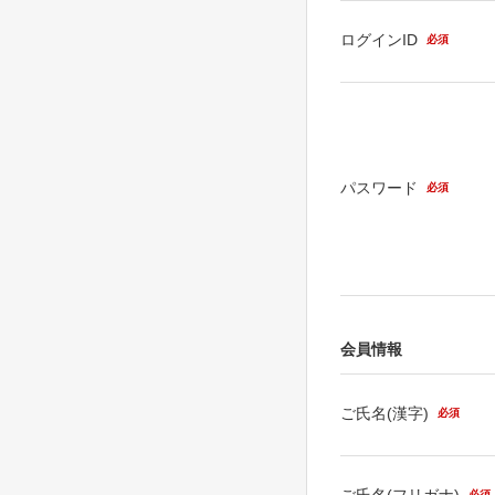
ログインID
必須
パスワード
必須
会員情報
ご氏名(漢字)
必須
ご氏名(フリガナ)
必須