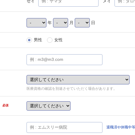
セイ
メイ
年
月
日
男性
女性
医療資格の確認を別途させていただく場合があります。
県
必須
退職済や休職中