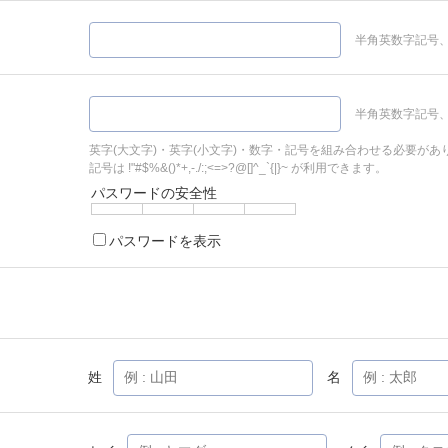
半角英数字記号、
半角英数字記号、
英字(大文字)・英字(小文字)・数字・記号を組み合わせる必要があ
記号は !"#$%&()*+,-./:;<=>?@[]^_`{|}~ が利用できます。
パスワードの安全性
パスワードを表示
姓
名