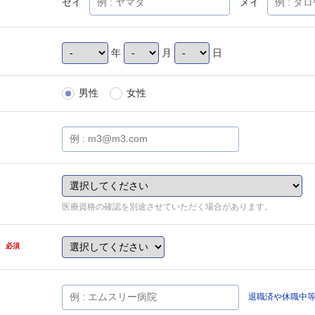
セイ
メイ
年
月
日
男性
女性
医療資格の確認を別途させていただく場合があります。
県
必須
退職済や休職中