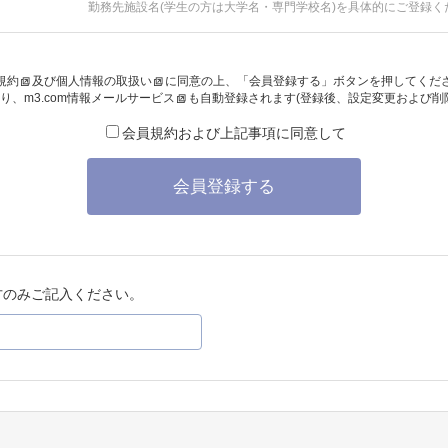
勤務先施設名(学生の方は大学名・専門学校名)を具体的にご登録く
規約
及び
個人情報の取扱い
に同意の上、「会員登録する」ボタンを押してくだ
り、
m3.com情報メールサービス
も自動登録されます(登録後、設定変更および削
会員規約および上記事項に同意して
会員登録する
方のみご記入ください。