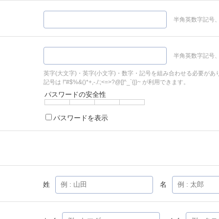
半角英数字記号、
半角英数字記号、
英字(大文字)・英字(小文字)・数字・記号を組み合わせる必要があ
記号は !"#$%&()*+,-./:;<=>?@[]^_`{|}~ が利用できます。
パスワードの安全性
パスワードを表示
姓
名