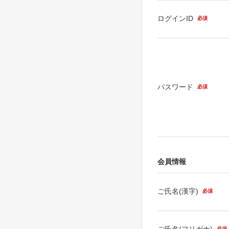
ログインID
必須
パスワード
必須
会員情報
ご氏名(漢字)
必須
ご氏名(フリガナ)
必須