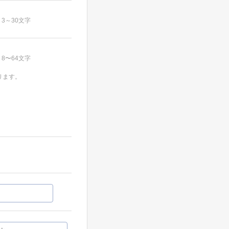
3～30文字
8〜64文字
ります。