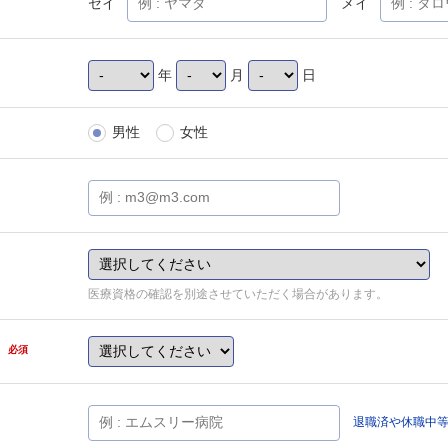
セイ
メイ
年
月
日
男性
女性
医療資格の確認を別途させていただく場合があります。
県
必須
退職済や休職中