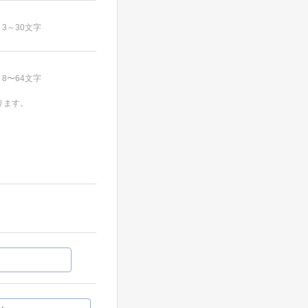
3～30文字
8〜64文字
ります。