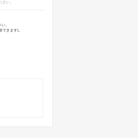
ださい。
さい。
除できます)。