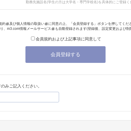
勤務先施設名(学生の方は大学名・専門学校名)を具体的にご登録く
規約
及び
個人情報の取扱い
に同意の上、「会員登録する」ボタンを押してくだ
り、
m3.com情報メールサービス
も自動登録されます(登録後、設定変更および削
会員規約および上記事項に同意して
会員登録する
方のみご記入ください。