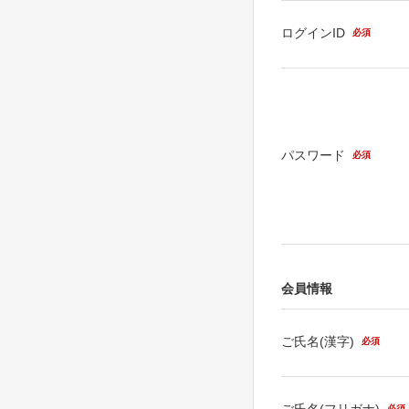
ログインID
必須
パスワード
必須
会員情報
ご氏名(漢字)
必須
ご氏名(フリガナ)
必須