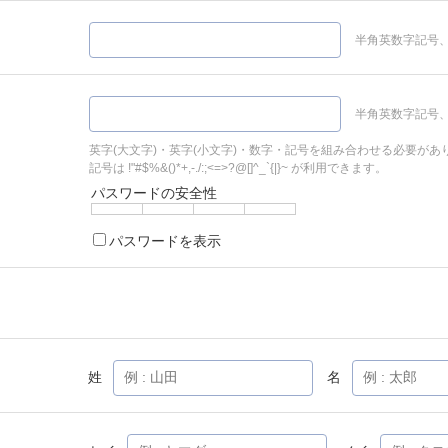
半角英数字記号、
半角英数字記号、
英字(大文字)・英字(小文字)・数字・記号を組み合わせる必要があ
記号は !"#$%&()*+,-./:;<=>?@[]^_`{|}~ が利用できます。
パスワードの安全性
パスワードを表示
姓
名