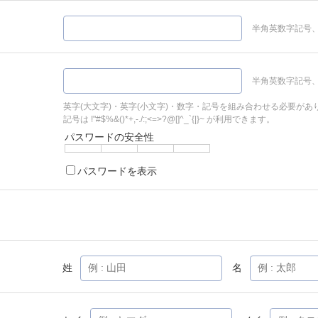
半角英数字記号、
半角英数字記号、
英字(大文字)・英字(小文字)・数字・記号を組み合わせる必要があ
記号は !"#$%&()*+,-./:;<=>?@[]^_`{|}~ が利用できます。
パスワードの安全性
パスワードを表示
姓
名