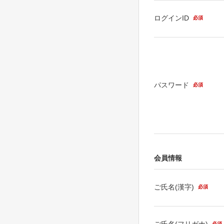
ログインID
必須
パスワード
必須
会員情報
ご氏名(漢字)
必須
ご氏名(フリガナ)
必須