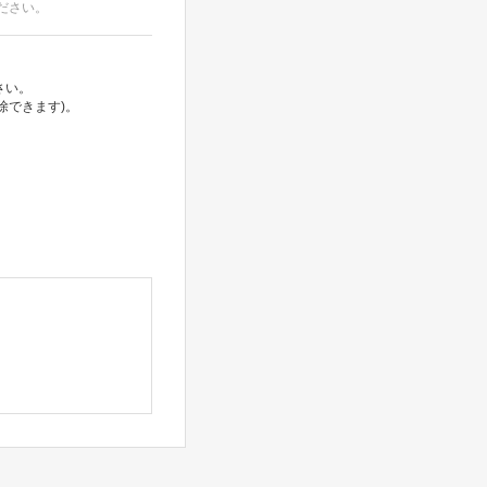
ださい。
さい。
除できます)。