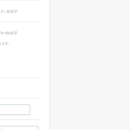
3～30文字
8〜64文字
ります。