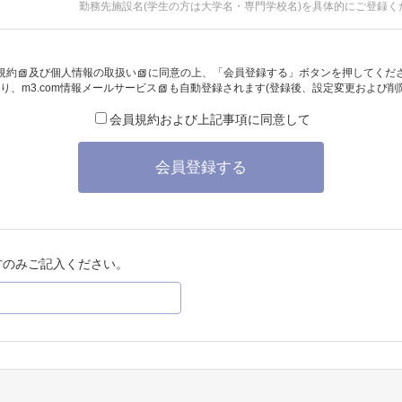
勤務先施設名(学生の方は大学名・専門学校名)を具体的にご登録く
規約
及び
個人情報の取扱い
に同意の上、「会員登録する」ボタンを押してくだ
り、
m3.com情報メールサービス
も自動登録されます(登録後、設定変更および削
会員規約および上記事項に同意して
会員登録する
方のみご記入ください。