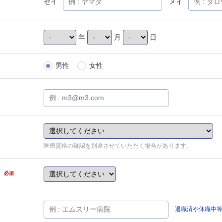
セイ
メイ
年
月
日
男性
女性
医療資格の確認を別途させていただく場合があります。
県
必須
退職済や休職中