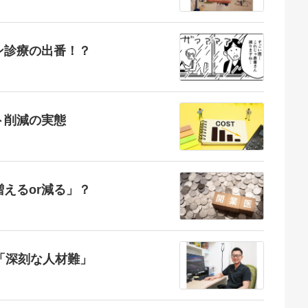
ン診療の出番！？
ト削減の実態
えるor減る」？
「深刻な人材難」