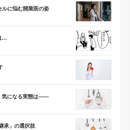
セルに悩む開業医の姿
は…
す
、気になる実態は――
「継承」の選択肢