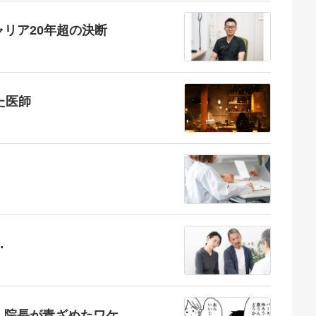
リア20年超の決断
た医師
…
し院長が青ざめたワケ