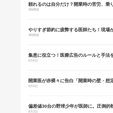
頼れるのは自分だけ？開業時の苦労、乗
3時間前
やりすぎ節約に疲弊する医師たち！現場
3時間前
集患に役立つ！医療広告のルールと手法
8月6日
開業医が赤裸々に告白「開業時の壁・想
8月4日
偏差値30台の野球少年が医師に。圧倒的
8月3日