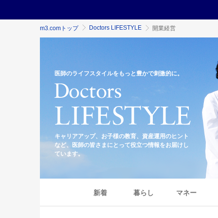
Doctors LIFESTYLE
m3.comトップ
開業経営
医師のライフスタイルをもっと豊かで刺激的に。
キャリアアップ、お子様の教育、資産運用のヒント
など、医師の皆さまにとって役立つ情報をお届けし
ています。
新着
暮らし
マネー