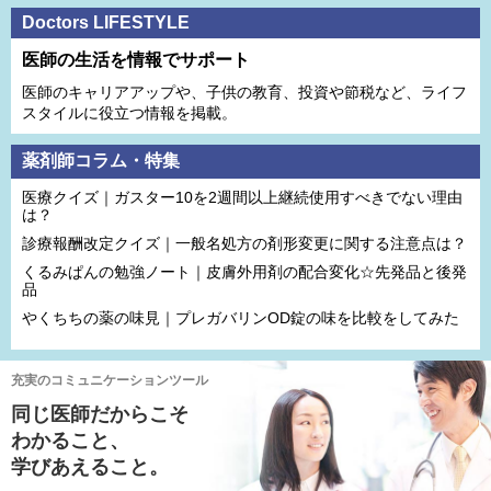
Doctors LIFESTYLE
医師の生活を情報でサポート
医師のキャリアアップや、子供の教育、投資や節税など、ライフ
スタイルに役立つ情報を掲載。
薬剤師コラム・特集
医療クイズ｜ガスター10を2週間以上継続使用すべきでない理由
は？
診療報酬改定クイズ｜一般名処方の剤形変更に関する注意点は？
くるみぱんの勉強ノート｜皮膚外用剤の配合変化☆先発品と後発
品
やくちちの薬の味見｜プレガバリンOD錠の味を比較をしてみた
充実のコミュニケーションツール
同じ医師だからこそ
わかること、
学びあえること。