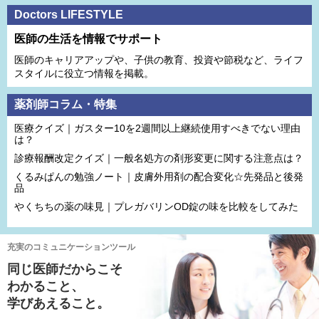
Doctors LIFESTYLE
医師の生活を情報でサポート
医師のキャリアアップや、子供の教育、投資や節税など、ライフ
スタイルに役立つ情報を掲載。
薬剤師コラム・特集
医療クイズ｜ガスター10を2週間以上継続使用すべきでない理由
は？
診療報酬改定クイズ｜一般名処方の剤形変更に関する注意点は？
くるみぱんの勉強ノート｜皮膚外用剤の配合変化☆先発品と後発
品
やくちちの薬の味見｜プレガバリンOD錠の味を比較をしてみた
充実のコミュニケーションツール
同じ医師だからこそ
わかること、
学びあえること。